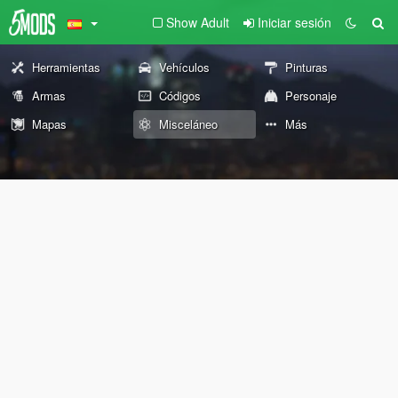
Show Adult
Iniciar sesión
Herramientas
Vehículos
Pinturas
Armas
Códigos
Personaje
Mapas
Misceláneo
Más