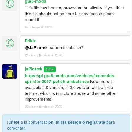
gta5-mods
https://www.facebook.com/PolishEmergencyV
This file has been approved automatically. If you think
this file should not be here for any reason please
Version 1.1:
report it.
Easier installation.
6 de mayo de 2019
Version 1.2:
Reduced file size and easier installation.
Prikiz
@JaPiotrek
car model please?
21 de septiembre de 2020
jaPiotrek
Autor
https://pl.gta5-mods.com/vehicles/mercedes-
sprinter-2017-polish-ambulance
Now there is
available 2.0 version, in 3.0 version will be fixed
texture, which is in picture above and some other
improvements.
22 de septiembre de 2020
¡Únete a la conversación!
Inicia sesión
o
regístrate
para
comentar.