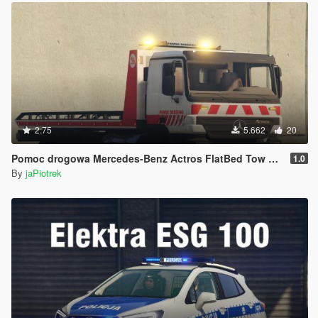
2.75
5.662
20
Pomoc drogowa Mercedes-Benz Actros FlatBed Tow Truck
1.0
By
jaPiotrek