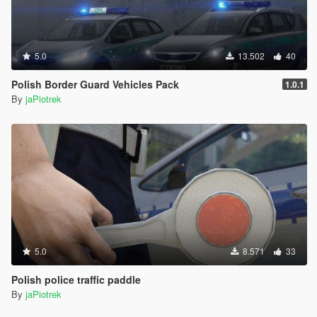
5.0
13.502
40
Polish Border Guard Vehicles Pack
1.0.1
By
jaPiotrek
5.0
8.571
33
Polish police traffic paddle
By
jaPiotrek