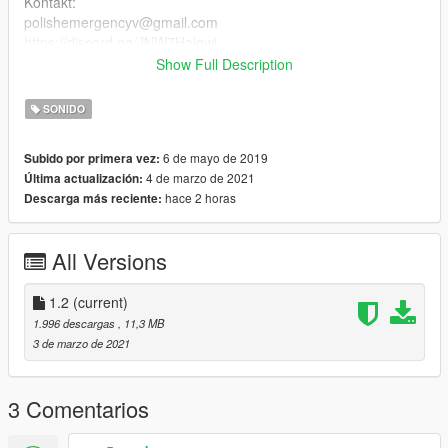
Kontakt:
polishemergencyv@gmail.com
https://discord.gg/JNW7Hajgwj
https://www.facebook.com/PolishEmergencyV
Show Full Description
Wersja 1.1:
SONIDO
Uproszczona instalacja.
6 de mayo de 2019
Subido por primera vez:
Wersja 1.2:
4 de marzo de 2021
Última actualización:
Zmniejszona masa pliku, uproszczona instalacja.
hace 2 horas
Descarga más reciente:
[ENG]
All Versions
This modification contains the siren FSV AS 320 DIG PO, which
is used for example in Poland. The siren has 4 tones + airhorn
and dual tone horn (fiamm), which can be used as auxilary
1.2
(current)
siren (6 in the ELS). Everything is explained in the instruction.
1.996 descargas
, 11,3 MB
3 de marzo de 2021
Instruction PL/ENG
Concact:
3 Comentarios
polishemergencyv@gmail.com
https://discord.gg/JNW7Hajgwj