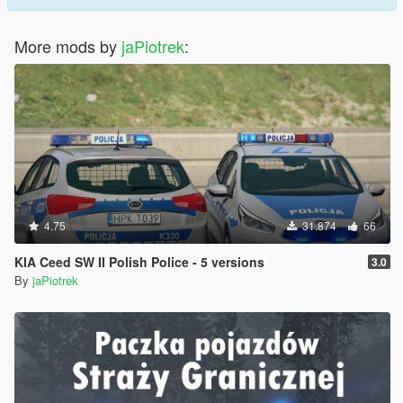
More mods by
jaPiotrek
:
4.75
31.874
66
KIA Ceed SW II Polish Police - 5 versions
3.0
By
jaPiotrek