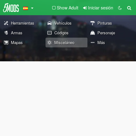
Show Adult
Iniciar sesión
Herramientas
Vehículos
Pinturas
Armas
Códigos
Personaje
Mapas
Misceláneo
Más