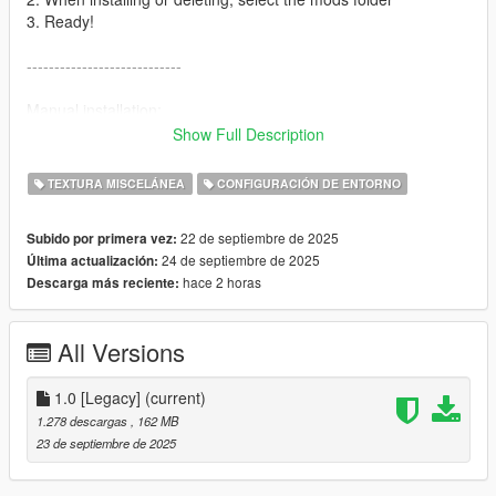
3. Ready!
----------------------------
Manual installation:
Show Full Description
1. Follow the path > Grand Theft Auto
V\mods\update\x64\dlcpacks
TEXTURA MISCELÁNEA
CONFIGURACIÓN DE ENTORNO
2. Drag and Drop the file into dlcpacks > fixgridgrass
3. Open OpenIV
22 de septiembre de 2025
Subido por primera vez:
4. Follow the path > Grand Theft Auto
24 de septiembre de 2025
Última actualización:
V\mods\update\update.rpf\common\data
hace 2 horas
Descarga más reciente:
5. Enable editing
6. Open the dlclist.xml using "Edit"
7. Add a line to the end of the file > dlcpacks:/fixgridgrass/
All Versions
8. Save and close OpenIV
Ready! Have a good game! <3
1.0 [Legacy]
(current)
1.278 descargas
, 162 MB
23 de septiembre de 2025