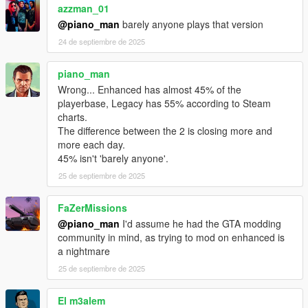
azzman_01
@piano_man
barely anyone plays that version
24 de septiembre de 2025
piano_man
Wrong... Enhanced has almost 45% of the
playerbase, Legacy has 55% according to Steam
charts.
The difference between the 2 is closing more and
more each day.
45% isn't 'barely anyone'.
25 de septiembre de 2025
FaZerMissions
@piano_man
I'd assume he had the GTA modding
community in mind, as trying to mod on enhanced is
a nightmare
25 de septiembre de 2025
El m3alem