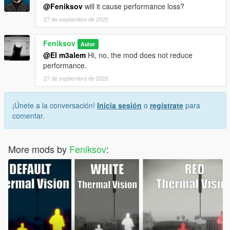
@Feniksov
will it cause performance loss?
27 de septiembre de 2025
Feniksov
Autor
@El m3alem
Hi, no, the mod does not reduce
performance.
27 de septiembre de 2025
¡Únete a la conversación!
Inicia sesión
o
regístrate
para
comentar.
More mods by
Feniksov
: