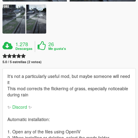
1.278
26
Descargas
Me gusta's
5.0 / 5 estrellas (2 votos)
It's not a particularly useful mod, but maybe someone will need
it
This mod corrects the flickering of grass, especially noticeable
during rain
✨
Discord
✨
Automatic installation:
1. Open any of the files using OpenIV
2. When installing or deleting, select the mods folder