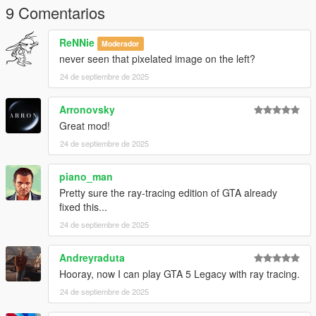
9 Comentarios
ReNNie
Moderador
never seen that pixelated image on the left?
24 de septiembre de 2025
Arronovsky
Great mod!
24 de septiembre de 2025
piano_man
Pretty sure the ray-tracing edition of GTA already
fixed this...
24 de septiembre de 2025
Andreyraduta
Hooray, now I can play GTA 5 Legacy with ray tracing.
24 de septiembre de 2025