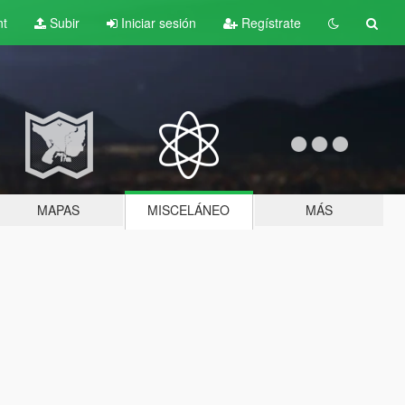
nt
Subir
Iniciar sesión
Regístrate
MAPAS
MISCELÁNEO
MÁS