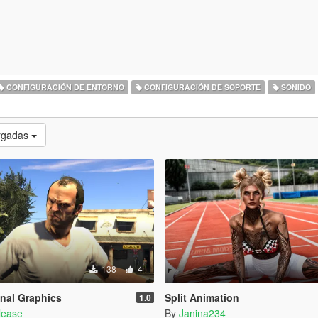
CONFIGURACIÓN DE ENTORNO
CONFIGURACIÓN DE SOPORTE
SONIDO
rgadas
138
4
nal Graphics
Split Animation
1.0
lease
By
Janina234