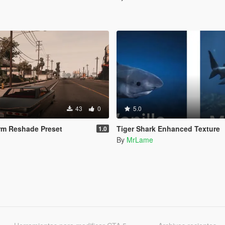
43
0
5.0
rm Reshade Preset
Tiger Shark Enhanced Texture
1.0
By
MrLame