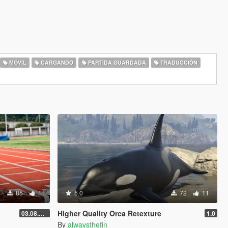
MÓVIL
CARGANDO
PARTIDA GUARDADA
TRADUCCIÓN
85
1
5.0
72
11
Higher Quality Orca Retexture
03.08.2026
1.0
By
alwaysthefin