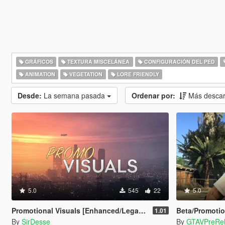
GRÁFICOS
TEXTURA MISCELÁNEA
CONFIGURACIÓN DEL PED
ANIMATION
VEGETATION
LORE FRIENDLY
Desde:
La semana pasada
Ordenar por:
Más desca
5.0
545
22
5.0
Promotional Visuals [Enhanced/Legacy]
Beta/Promotio
1.01
By
SirDesse
By
GTAVPreRe