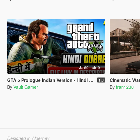
60
0
GTA 5 Prologue Indian Version - Hindi Dubbed
Cinematic Wa
1.0
By
Vault Gamer
By
fran1238
Designed in Alderney