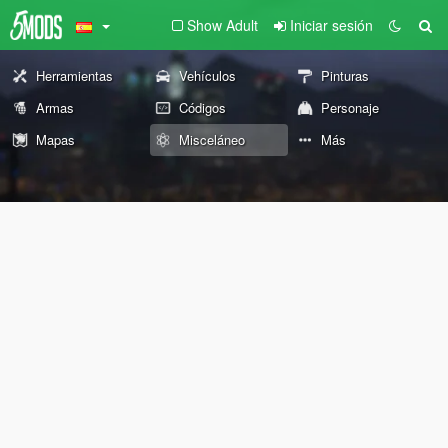
Show Adult
Iniciar sesión
Herramientas
Vehículos
Pinturas
Armas
Códigos
Personaje
Mapas
Misceláneo
Más