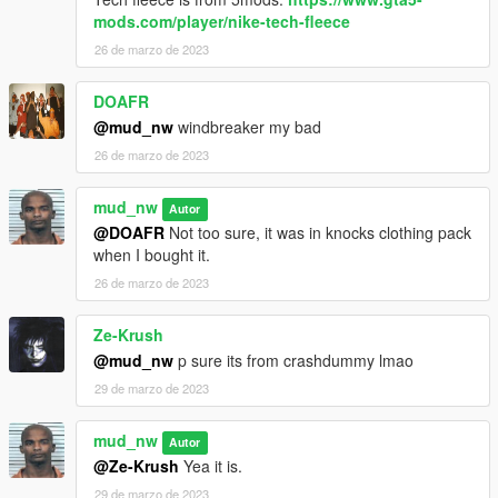
mods.com/player/nike-tech-fleece
26 de marzo de 2023
DOAFR
@mud_nw
windbreaker my bad
26 de marzo de 2023
mud_nw
Autor
@DOAFR
Not too sure, it was in knocks clothing pack
when I bought it.
26 de marzo de 2023
Ze-Krush
@mud_nw
p sure its from crashdummy lmao
29 de marzo de 2023
mud_nw
Autor
@Ze-Krush
Yea it is.
29 de marzo de 2023