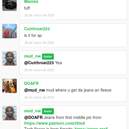
Mariiss
tuff
26 de marzo de 2023
Cutthroat223
is it for sp
26 de marzo de 2023
mud_nw
Autor
@Cutthroat223
Yea
26 de marzo de 2023
DOAFR
@mud_nw
mud where u get da jeans an fleece
26 de marzo de 2023
mud_nw
Autor
@DOAFR
Jeans from first middle pic from:
https://www.patreon.com/r5ted
Tech fleece is from 5mods:
https://www.gta5-