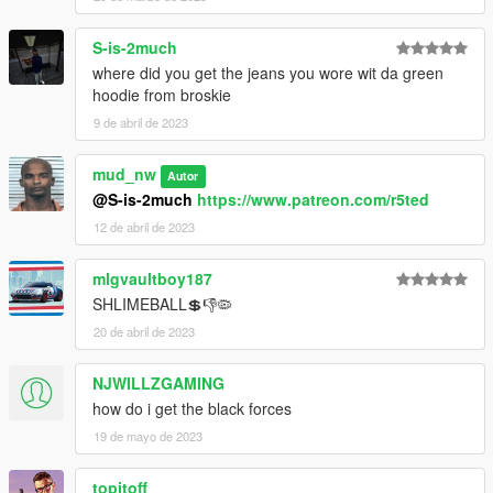
S-is-2much
where did you get the jeans you wore wit da green
hoodie from broskie
9 de abril de 2023
mud_nw
Autor
@S-is-2much
https://www.patreon.com/r5ted
12 de abril de 2023
mlgvaultboy187
SHLIMEBALL💲👎🦠
20 de abril de 2023
NJWILLZGAMING
how do i get the black forces
19 de mayo de 2023
topitoff