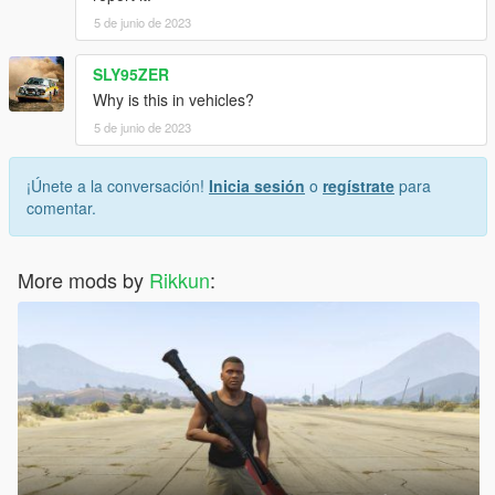
5 de junio de 2023
SLY95ZER
Why is this in vehicles?
5 de junio de 2023
¡Únete a la conversación!
Inicia sesión
o
regístrate
para
comentar.
More mods by
Rikkun
: