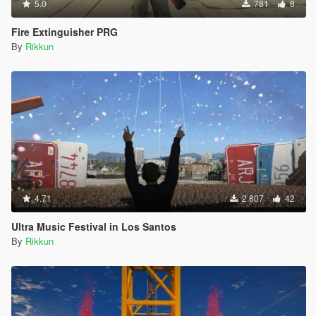
5.0
781
8
Fire Extinguisher PRG
By
Rikkun
4.71
2.807
42
Ultra Music Festival in Los Santos
By
Rikkun