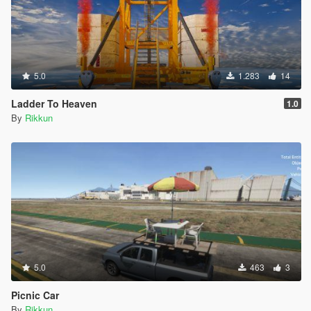
5.0
1.283
14
Ladder To Heaven
1.0
By
Rikkun
5.0
463
3
Picnic Car
By
Rikkun