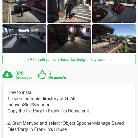
Expandir para ver todas las imágenes y vídeos
328
6
Descargas
Me gusta's
How to install
1. open the main directory of GTA5,
menyooStuff/Spooner
Copy the file Pary In Franklin's House.xml.
2. Start Menyoo and select "Object Spooner/Manage Saved
Files/Party In Franklin's House