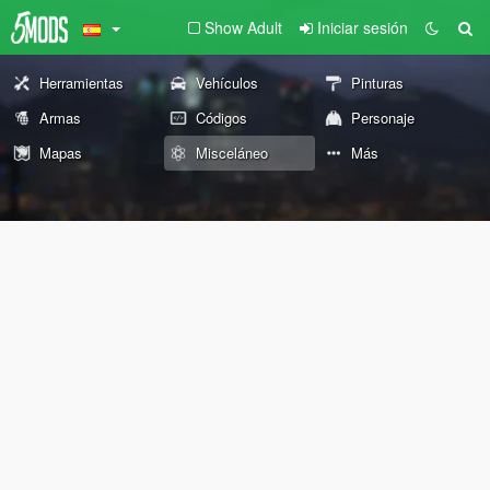
Show Adult
Iniciar sesión
Herramientas
Vehículos
Pinturas
Armas
Códigos
Personaje
Mapas
Misceláneo
Más