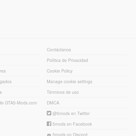
Contáctanos
Política de Privacidad
res
Cookie Policy
rgados
Manage cookie settings
s
Términos de uso
s de GTA5-Mods.com
DMCA
@5mods en Twitter
5mods en Facebook
5mods on Discord