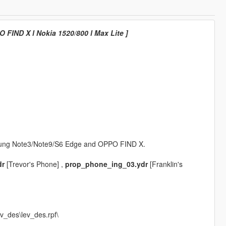
 FIND X l Nokia 1520/800 l Max Lite ]
ung Note3/Note9/S6 Edge and OPPO FIND X.
dr
[Trevor's Phone] ,
prop_phone_ing_03.ydr
[Franklin's
v_des\lev_des.rpf\