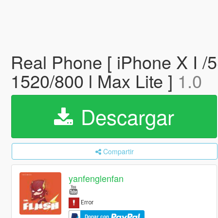
Real Phone [ iPhone X I 
1520/800 l Max Lite ]
1.0
Descargar
Compartir
yanfenglenfan
Donar con