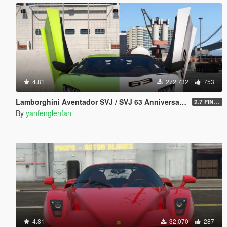
4.81
272.732
753
Lamborghini Aventador SVJ / SVJ 63 Anniversary Edition [Add-On l Template]
2.7 FINAL
By
yanfenglenfan
4.81
32.070
287