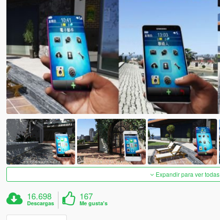
Expandir para ver todas
16.698
167
Descargas
Me gusta's