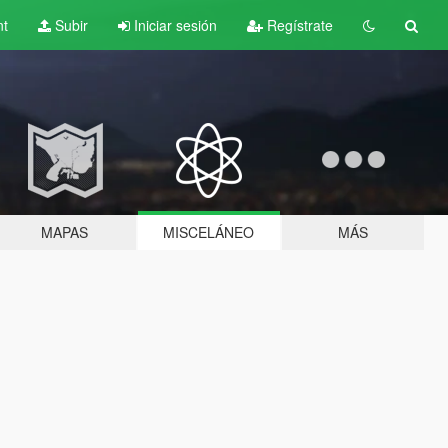
nt
Subir
Iniciar sesión
Regístrate
MAPAS
MISCELÁNEO
MÁS