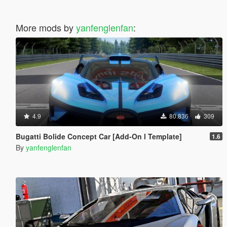
More mods by
yanfenglenfan
:
4.9
80.836
309
Bugatti Bolide Concept Car [Add-On l Template]
1.6
By
yanfenglenfan