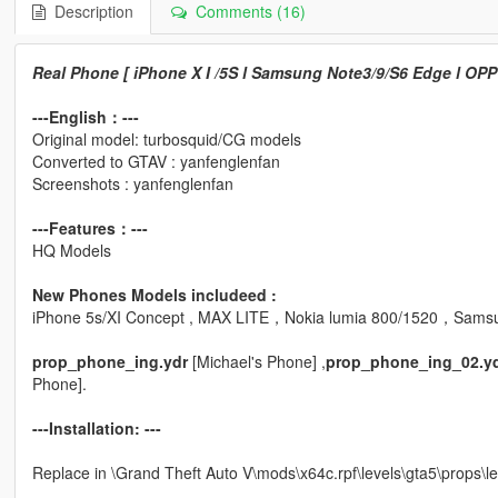
Description
Comments (16)
Real Phone [ iPhone X I /5S l Samsung Note3/9/S6 Edge l OPPO
---English：---
Original model: turbosquid/CG models
Converted to GTAV : yanfenglenfan
Screenshots : yanfenglenfan
---Features：---
HQ Models
New Phones Models includeed :
iPhone 5s/XI Concept , MAX LITE，Nokia lumia 800/1520，Sams
prop_phone_ing.ydr
[Michael's Phone] ,
prop_phone_ing_02.y
Phone].
---Installation: ---
Replace in \Grand Theft Auto V\mods\x64c.rpf\levels\gta5\props\le