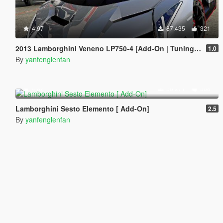
4.97
87.435
321
2013 Lamborghini Veneno LP750-4 [Add-On | Tuning | Template]
1.0
By
yanfenglenfan
4.82
56.271
368
Lamborghini Sesto Elemento [ Add-On]
2.5
By
yanfenglenfan