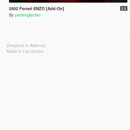
2002 Ferrari ENZO [Add-On]
2.5
By
yanfenglenfan
Designed in Alderney
Made in Los Santos