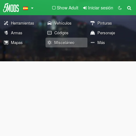
Show Adult
Iniciar sesión
Herramientas
Vehículos
Pinturas
Armas
Códigos
Personaje
Mapas
Misceláneo
Más