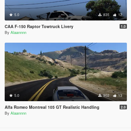
5.0
835
12
CAA F-150 Raptor Towtruck Livery
1.0
By
Alaannnn
5.0
902
13
Alfa Romeo Montreal 105 GT Realistic Handling
2.0
By
Alaannnn