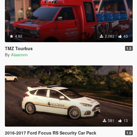
4.92
2.082
43
TMZ Tourbus
1.5
By
Alaannnn
581
13
2016-2017 Ford Focus RS Security Car Pack
1.0