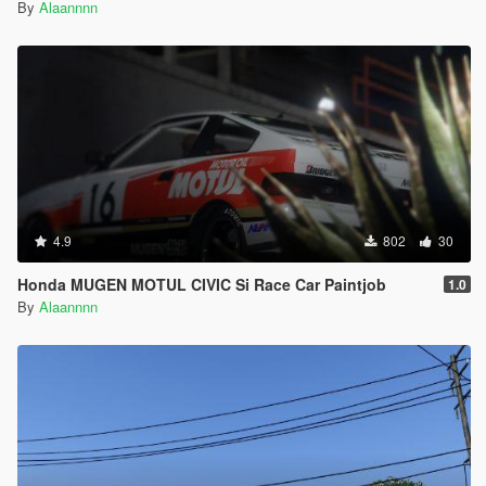
By
Alaannnn
4.9
802
30
Honda MUGEN MOTUL CIVIC Si Race Car Paintjob
1.0
By
Alaannnn