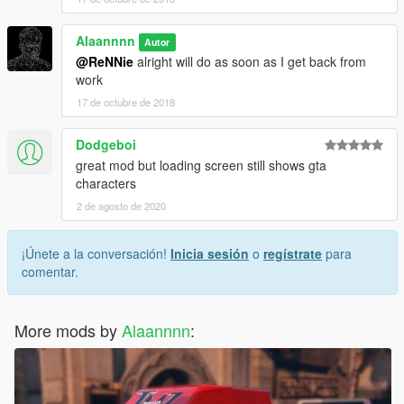
Alaannnn
Autor
@ReNNie
alright will do as soon as I get back from
work
17 de octubre de 2018
Dodgeboi
great mod but loading screen still shows gta
characters
2 de agosto de 2020
¡Únete a la conversación!
Inicia sesión
o
regístrate
para
comentar.
More mods by
Alaannnn
: