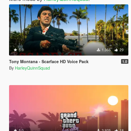
5.0
1.366
29
Tony Montana - Scarface HD Voice Pack
1.0
By
HarleyQuinnSquad
5.0
3.925
18