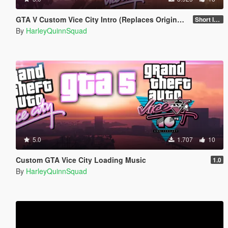
GTA V Custom Vice City Intro (Replaces Original Rockstar Logo Intro)
Short Intro
By
HarleyQuinnSquad
5.0
1.707
10
Custom GTA Vice City Loading Music
1.0
By
HarleyQuinnSquad