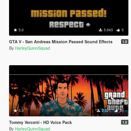
5.0
5.943
5
GTA V - San Andreas Mission Passed Sound Effects
1.0
By
HarleyQuinnSquad
5.0
2.327
20
Tommy Vercetti - HD Voice Pack
1.0
By
HarleyQuinnSquad