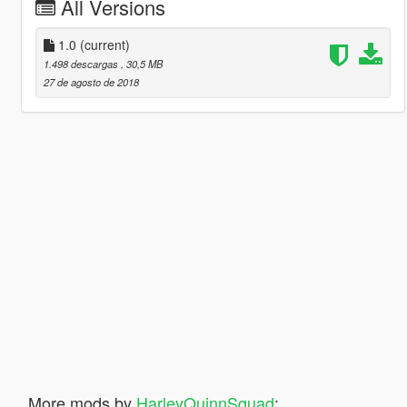
All Versions
1.0
(current)
1.498 descargas
, 30,5 MB
27 de agosto de 2018
More mods by
HarleyQuinnSquad
: