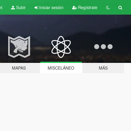
nt
Subir
Iniciar sesión
Regístrate
MAPAS
MISCELÁNEO
MÁS