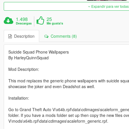
Expandir para ver todas
1.498
25
Descargas
Me gusta's
Description
Comments (8)
Suicide Squad Phone Wallpapers
By HarleyQuinnSquad
Mod Description:
This mod replaces the generic phone wallpapers with suicide sq
showcase the joker and even Deadshot as well.
Installation:
Go to Grand Theft Auto V\x64b.rpf\data\cdimages\scaleform_generic
folder. If you have a mods folder set up then copy the new files o
V\mods\x64b.rpf\data\cdimages\scaleform_generic.rpf.