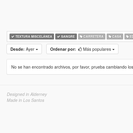
TEXTURA MISCELÁNEA
SANGRE
CARRETERA
CASA
ED
Desde:
Ayer
Ordenar por:
Más populares
No se han encontrado archivos, por favor, prueba cambiando los cr
Designed in Alderney
Made in Los Santos