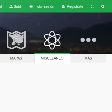
nt
Subir
Iniciar sesión
Regístrate
MAPAS
MISCELÁNEO
MÁS