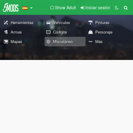
Show Adult
Iniciar sesión
Herramientas
Vehículos
Pinturas
Armas
Códigos
Personaje
Mapas
Misceláneo
Más