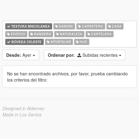
TEXTURA MISCELÁNEA
SANGRE
CARRETERA
CASA
EDIFICIO
BANDERA
NATURALEZA
CARTELERA
BÓVEDA CELESTE
APUNTALAR
HUD
Desde:
Ayer
Ordenar por:
Subidas recientes
No se han encontrado archivos, por favor, prueba cambiando
los criterios del filtro:
Designed in Alderney
Made in Los Santos