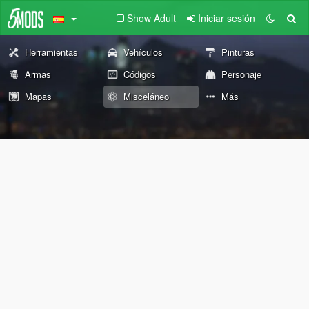
Show Adult
Iniciar sesión
Herramientas
Vehículos
Pinturas
Armas
Códigos
Personaje
Mapas
Misceláneo
Más