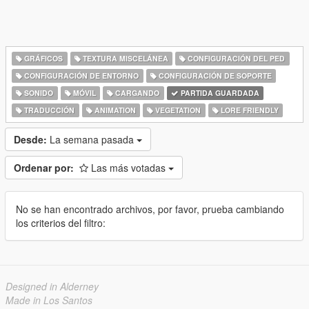
GRÁFICOS
TEXTURA MISCELÁNEA
CONFIGURACIÓN DEL PED
CONFIGURACIÓN DE ENTORNO
CONFIGURACIÓN DE SOPORTE
SONIDO
MÓVIL
CARGANDO
PARTIDA GUARDADA
TRADUCCIÓN
ANIMATION
VEGETATION
LORE FRIENDLY
Desde:
La semana pasada
Ordenar por:
Las más votadas
No se han encontrado archivos, por favor, prueba cambiando
los criterios del filtro:
Designed in Alderney
Made in Los Santos