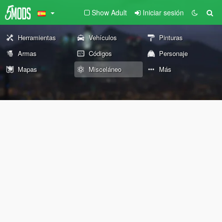
Show Adult
Iniciar sesión
Herramientas
Vehículos
Pinturas
Armas
Códigos
Personaje
Mapas
Misceláneo
Más