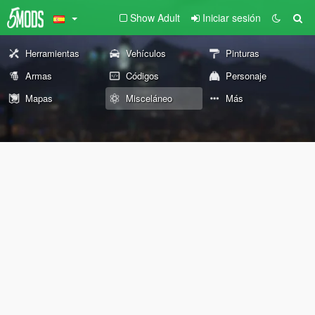
Show Adult
Iniciar sesión
Herramientas
Vehículos
Pinturas
Armas
Códigos
Personaje
Mapas
Misceláneo
Más