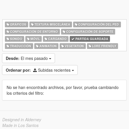
GRÁFICOS
TEXTURA MISCELÁNEA
CONFIGURACIÓN DEL PED
CONFIGURACIÓN DE ENTORNO
CONFIGURACIÓN DE SOPORTE
SONIDO
MÓVIL
CARGANDO
PARTIDA GUARDADA
TRADUCCIÓN
ANIMATION
VEGETATION
LORE FRIENDLY
Desde:
El mes pasado
Ordenar por:
Subidas recientes
No se han encontrado archivos, por favor, prueba cambiando
los criterios del filtro:
Designed in Alderney
Made in Los Santos