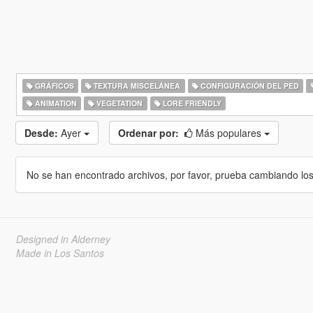
GRÁFICOS
TEXTURA MISCELÁNEA
CONFIGURACIÓN DEL PED
ANIMATION
VEGETATION
LORE FRIENDLY
Desde:
Ayer
Ordenar por:
Más populares
No se han encontrado archivos, por favor, prueba cambiando los cr
Designed in Alderney
Made in Los Santos