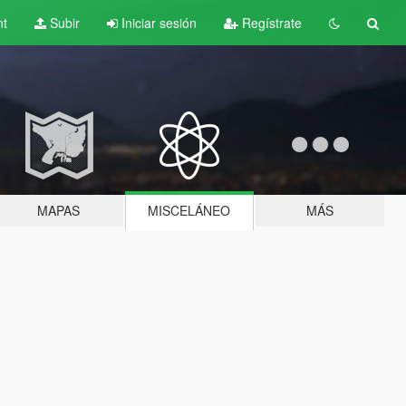
nt
Subir
Iniciar sesión
Regístrate
MAPAS
MISCELÁNEO
MÁS