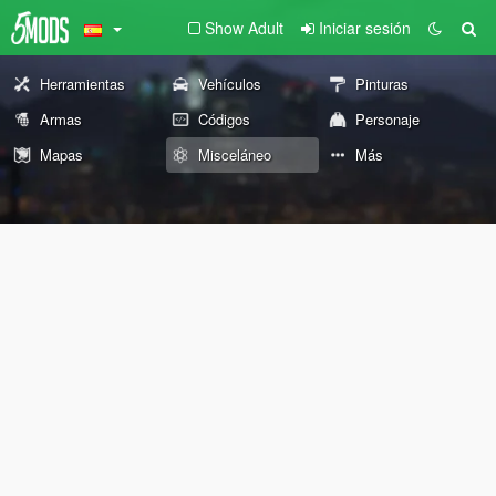
Show Adult
Iniciar sesión
Herramientas
Vehículos
Pinturas
Armas
Códigos
Personaje
Mapas
Misceláneo
Más