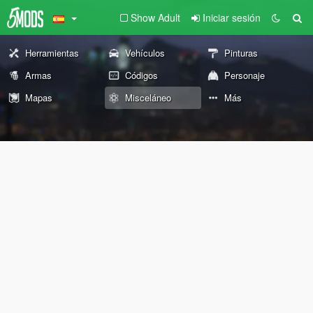
Show Adult
Iniciar sesión
Herramientas
Vehículos
Pinturas
Armas
Códigos
Personaje
Mapas
Misceláneo
Más