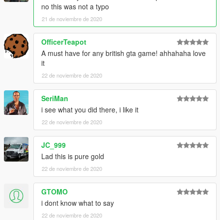
no this was not a typo
21 de noviembre de 2020
OfficerTeapot
A must have for any british gta game! ahhahaha love
it
22 de noviembre de 2020
SeriMan
i see what you did there, i like it
22 de noviembre de 2020
JC_999
Lad this is pure gold
22 de noviembre de 2020
GTOMO
i dont know what to say
22 de noviembre de 2020