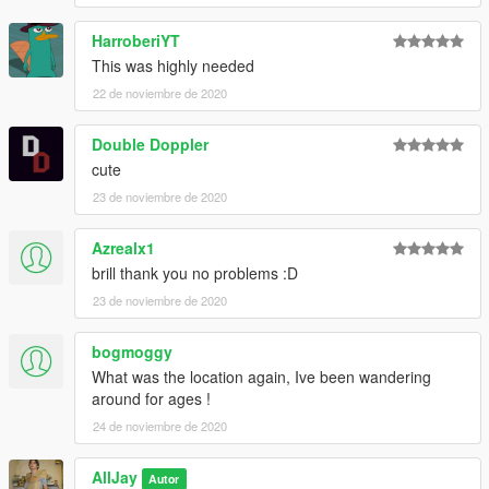
HarroberiYT
This was highly needed
22 de noviembre de 2020
Double Doppler
cute
23 de noviembre de 2020
Azrealx1
brill thank you no problems :D
23 de noviembre de 2020
bogmoggy
What was the location again, Ive been wandering
around for ages !
24 de noviembre de 2020
AllJay
Autor