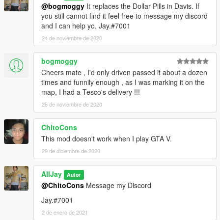
@bogmoggy
It replaces the Dollar Pills in Davis. If
you still cannot find it feel free to message my discord
and I can help yo. Jay.#7001
24 de noviembre de 2020
bogmoggy
Cheers mate , I'd only driven passed it about a dozen
times and funnily enough , as I was marking it on the
map, I had a Tesco's delivery !!!
25 de noviembre de 2020
ChitoCons
This mod doesn't work when I play GTA V.
29 de diciembre de 2020
AllJay
Autor
@ChitoCons
Message my Discord
Jay.#7001
2 de enero de 2021