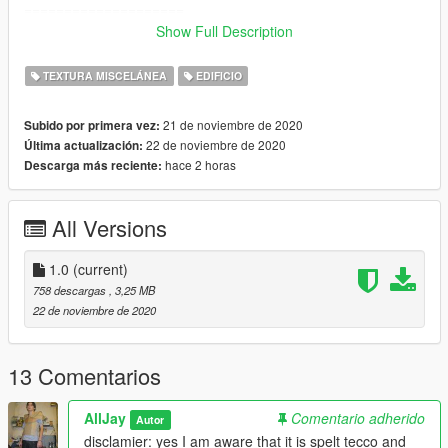
====================
Show Full Description
Tecco Empire discord: https://discord.gg/tySsZQjvw8
TEXTURA MISCELÁNEA
EDIFICIO
==================================================
====================
21 de noviembre de 2020
Subido por primera vez:
22 de noviembre de 2020
Última actualización:
Known Bugs:
hace 2 horas
Descarga más reciente:
LOD glitches at a distance, I'll fix this when I get the time
All Versions
1.0
(current)
758 descargas
, 3,25 MB
22 de noviembre de 2020
13 Comentarios
AllJay
Comentario adherido
Autor
disclamier: yes I am aware that it is spelt tecco and