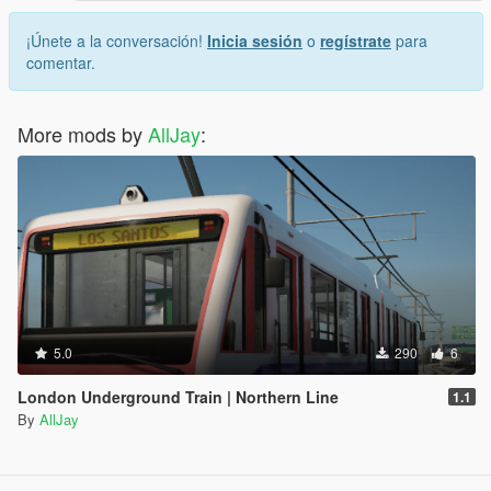
¡Únete a la conversación!
Inicia sesión
o
regístrate
para
comentar.
More mods by
AllJay
:
5.0
290
6
London Underground Train | Northern Line
1.1
By
AllJay