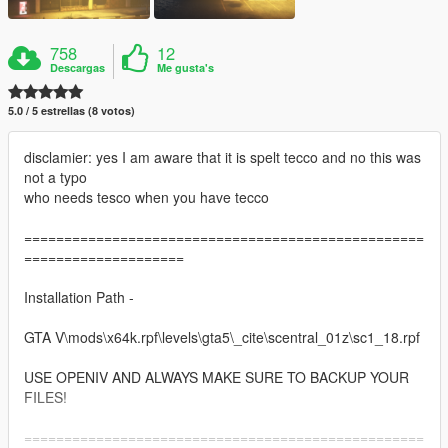
758
12
Descargas
Me gusta's
5.0 / 5 estrellas (8 votos)
disclamier: yes I am aware that it is spelt tecco and no this was
not a typo
who needs tesco when you have tecco
==================================================
====================
Installation Path -
GTA V\mods\x64k.rpf\levels\gta5\_cite\scentral_01z\sc1_18.rpf
USE OPENIV AND ALWAYS MAKE SURE TO BACKUP YOUR
FILES!
==================================================