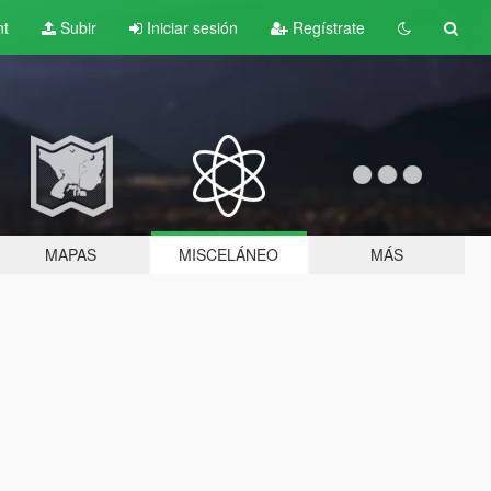
nt
Subir
Iniciar sesión
Regístrate
MAPAS
MISCELÁNEO
MÁS