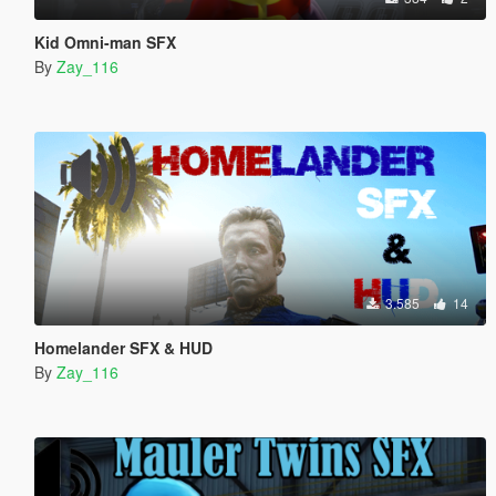
Kid Omni-man SFX
By
Zay_116
3.585
14
Homelander SFX & HUD
By
Zay_116