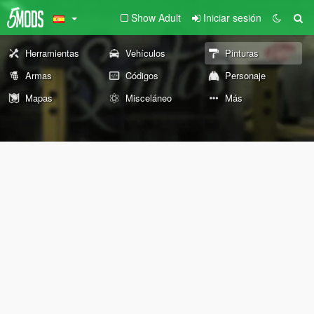
Show Adult
Iniciar sesión
Herramientas
Vehículos
Pinturas
Armas
Códigos
Personaje
Mapas
Misceláneo
Más