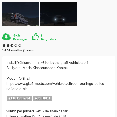
465
0
Descargas
Me gusta's
2.5 / 5 estrellas (1 voto)
Install[Yükleme] ---> x64e-levels-gta5-vehicles.prf
Bu İşlemi Mods Klasöründede Yapınız.
Modun Orjinali ;
https://www.gta5-mods.com/vehicles/citroen-berlingo-police-
nationale-els
EMERGENCIA
PINTURA
7 de enero de 2018
Subido por primera vez:
7 de enero de 2018
Última actualización: