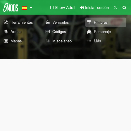
Show Adult
Iniciar sesión
Herramientas
Vehículos
Pinturas
Armas
Códigos
Personaje
Mapas
Misceláneo
Más