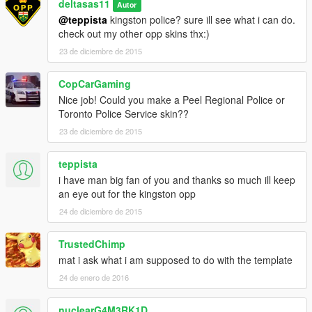
deltasas11
Autor
@teppista
kingston police? sure ill see what i can do.
check out my other opp skins thx:)
23 de diciembre de 2015
CopCarGaming
Nice job! Could you make a Peel Regional Police or
Toronto Police Service skin??
23 de diciembre de 2015
teppista
i have man big fan of you and thanks so much ill keep
an eye out for the kingston opp
24 de diciembre de 2015
TrustedChimp
mat i ask what i am supposed to do with the template
24 de enero de 2016
nuclearG4M3RK1D