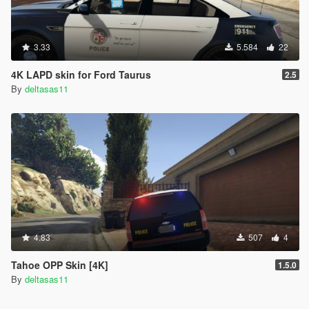
3.33
5.584
22
4K LAPD skin for Ford Taurus
2.5
By
deltasas11
4.83
507
4
Tahoe OPP Skin [4K]
1.5.0
By
deltasas11