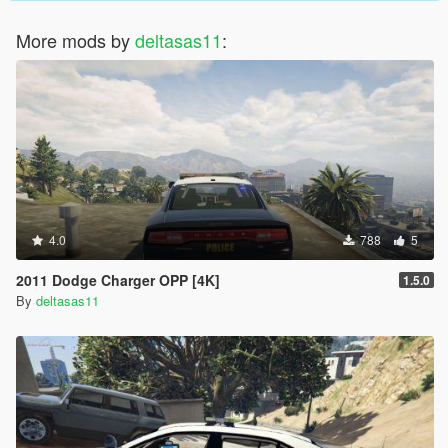
More mods by
deltasas11
:
4.0
788
5
2011 Dodge Charger OPP [4K]
1.5.0
By
deltasas11