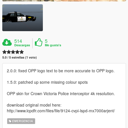
514
5
Descargas
Me gusta's
5.0 / 5 estrellas (1 voto)
2.0.0: fixed OPP logo text to be more accurate to OPP logo.
1.5.0: patched up some missing colour spots
OPP skin for Crown Victoria Police interceptor 4k resolution.
download original model here:
http://www.lcpdfr.com/files/file/9124-cvpi-lspd-mx7000arjent/
EMERGENCIA