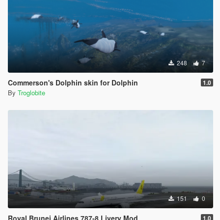
248
7
Commerson's Dolphin skin for Dolphin
1.0
By
Troglobite
151
0
Royal Brunei Airlines 787-8 Livery Mod
1.0