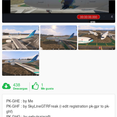
438
1
Descargas
Me gusta
PK-GHE : by Me
PK-GHF : by SkyLineGTRFreak (i edit registration pk-gpr to pk-
ghf)
PK-GHG : by sebutsajarafli