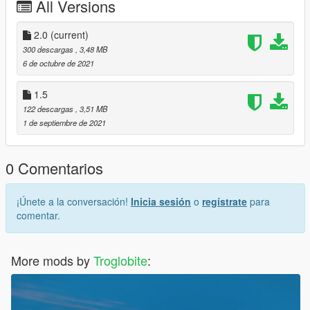
All Versions
Simple Trainer : https://id.gta5-mods.com/scripts/simple-trainer-
for-gtav
Original Mod : https://newmods.net/gta-5-airbus-a330-900neo-
2.0
(current)
add-on-1-0
300 descargas
, 3,48 MB
6 de octubre de 2021
2.0 PK-GHE more details
1.5 Fix PK-GHE registration
1.5
122 descargas
, 3,51 MB
Many thanks to skylinegtrfreak to make original mod
1 de septiembre de 2021
0 Comentarios
¡Únete a la conversación!
Inicia sesión
o
regístrate
para
comentar.
More mods by
Troglobite
: