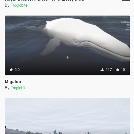
By
Troglobite
5.0
517
10
Migaloo
By
Troglobite