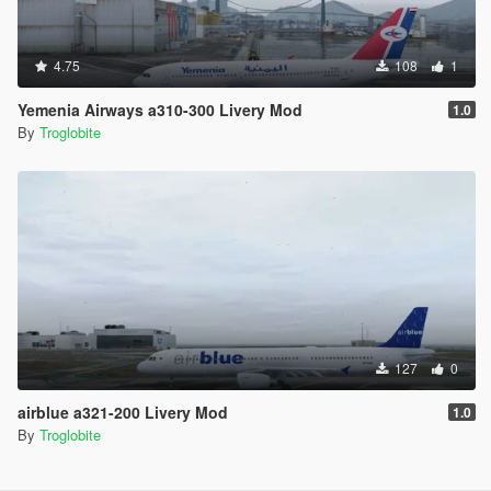
4.75
108
1
Yemenia Airways a310-300 Livery Mod
1.0
By
Troglobite
127
0
airblue a321-200 Livery Mod
1.0
By
Troglobite