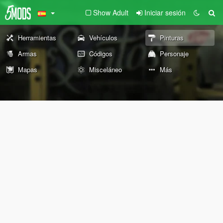
Show Adult
Iniciar sesión
Herramientas
Vehículos
Pinturas
Armas
Códigos
Personaje
Mapas
Misceláneo
Más