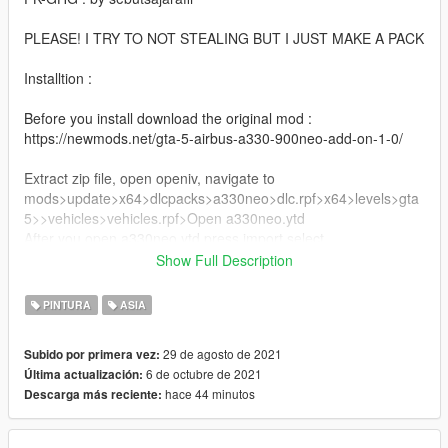
PLEASE! I TRY TO NOT STEALING BUT I JUST MAKE A PACK
Installtion :
Before you install download the original mod :
https://newmods.net/gta-5-airbus-a330-900neo-add-on-1-0/
Extract zip file, open openiv, navigate to
mods>update>x64>dlcpacks>a330neo>dlc.rpf>x64>levels>gta
5>>vehicles>vehicles.rpf>Open a330neo.ytd
After you open a330neo.ytd press import select
A330neo_sign_3, A330neo_sign_5, A330neo_sign_7, after
Show Full Description
import press save
PINTURA
ASIA
Done!
29 de agosto de 2021
Subido por primera vez:
then go to your game use trainer to change livery for ex
6 de octubre de 2021
Última actualización:
(menyoo, simple trainer)
hace 44 minutos
Descarga más reciente:
OpeinIV : https://openiv.com/
Menyoo : https://id.gta5-mods.com/scripts/menyoo-pc-sp