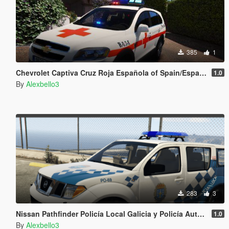
385
1
Chevrolet Captiva Cruz Roja Española of Spain/España[Fivem-Replace-ELS]
1.0
By
Alexbello3
283
3
Nissan Pathfinder Policía Local Galicia y Policía Autonómica.
1.0
By
Alexbello3