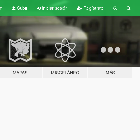
nt
Subir
Iniciar sesión
Regístrate
MAPAS
MISCELÁNEO
MÁS