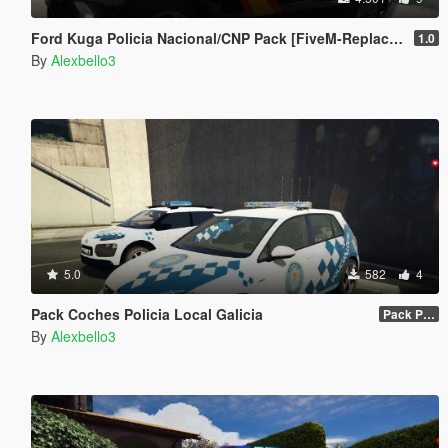
Ford Kuga Policia Nacional/CNP Pack [FiveM-Replace-ELS]
1.0
By
Alexbello3
5.0
582
4
Pack Coches Policia Local Galicia
Pack Policia Local Galicia
By
Alexbello3