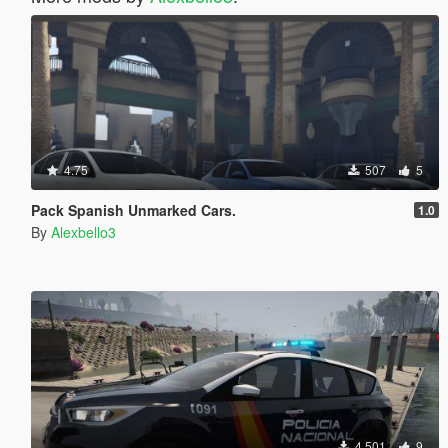
4.75
507
5
Pack Spanish Unmarked Cars.
1.0
By
Alexbello3
4.501
9