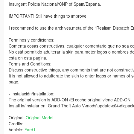
Insurgent Policia Nacional/CNP of Spain/España.
IMPORTANT!!Still have things to improve
I recommend to use the archives.meta of the "Realism Dispatch 
Terminos y condiciones:
Comenta cosas constructivas, cualquier comentario que no sea co
No está permitido adulterar la skin para meter logos o nombres de
esta en esta pagina.
Terms and Conditions:
Discuss constructive things, any comments that are not constructiv
It is not allowed to adulterate the skin to enter logos or names of yo
page.
- Instalación/Installation:
The original version is ADD-ON /El coche original viene ADD-ON.
Install in/Instalar en: Grand Theft Auto V\mods\update\x64\dlcpack
Original:
Original Model
Credits:
Vehicle:
Yard1