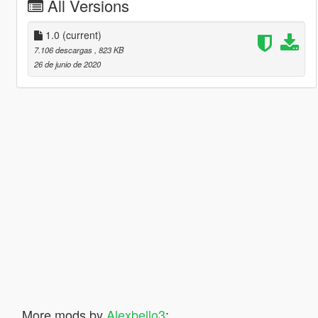
All Versions
1.0
(current)
7.106 descargas
, 823 KB
26 de junio de 2020
More mods by
Alexbello3
: