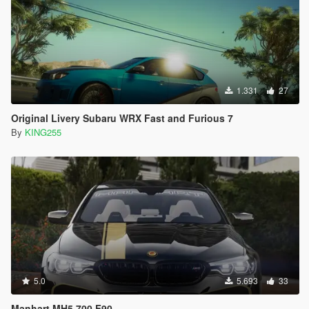
1.331
27
Original Livery Subaru WRX Fast and Furious 7
By
KING255
5.0
5.693
33
Manhart MH5 700 F90