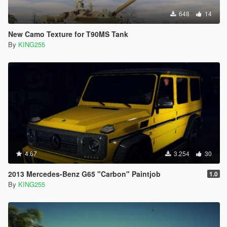
648
14
New Camo Texture for T90MS Tank
By
KING255
4.67
3.254
30
2013 Mercedes-Benz G65 "Carbon" Paintjob
1.0
By
KING255