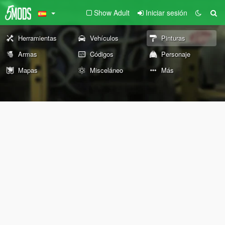
Show Adult
Iniciar sesión
Herramientas
Vehículos
Pinturas
Armas
Códigos
Personaje
Mapas
Misceláneo
Más