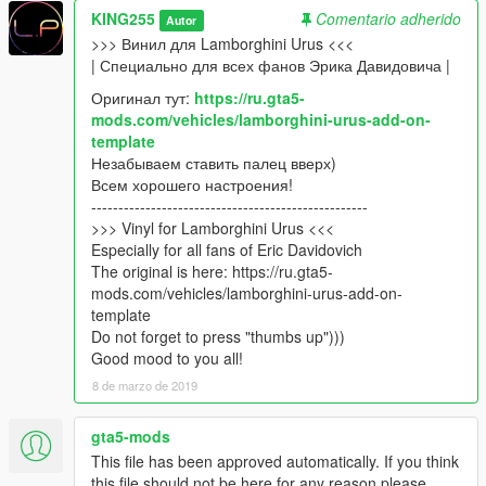
KING255
Comentario adherido
Autor
>>> Винил для Lamborghini Urus <<<
| Специально для всех фанов Эрика Давидовича |
Оригинал тут:
https://ru.gta5-
mods.com/vehicles/lamborghini-urus-add-on-
template
Незабываем ставить палец вверх)
Всем хорошего настроения!
---------------------------------------------------
>>> Vinyl for Lamborghini Urus <<<
Especially for all fans of Eric Davidovich
The original is here: https://ru.gta5-
mods.com/vehicles/lamborghini-urus-add-on-
template
Do not forget to press "thumbs up")))
Good mood to you all!
8 de marzo de 2019
gta5-mods
This file has been approved automatically. If you think
this file should not be here for any reason please