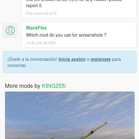
report it.
8 de marzo de 2019
BlackFlex
Which mod do you use for screenshots ?
14 de junio de 2020
¡Únete a la conversación!
Inicia sesión
o
regístrate
para
comentar.
More mods by
KING255
: