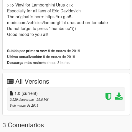
>>> Vinyl for Lamborghini Urus <<<
Especially for all fans of Eric Davidovich
The original is here: https://ru.gta5-
mods.com/vehicles/lamborghini-urus-add-on-template
Do not forget to press "thumbs up")))
Good mood to you all!
8 de marzo de 2019
Subido por primera vez:
8 de marzo de 2019
Última actualización:
hace 3 horas
Descarga más reciente:
All Versions
1.0
(current)
2.529 descargas
, 29,8 MB
8 de marzo de 2019
3 Comentarios