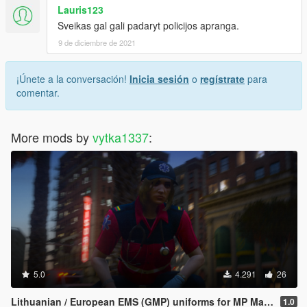
Lauris123
Sveikas gal gali padaryt policijos apranga.
9 de diciembre de 2021
¡Únete a la conversación!
Inicia sesión
o
regístrate
para
comentar.
More mods by
vytka1337
:
5.0
4.291
26
Lithuanian / European EMS (GMP) uniforms for MP Male & MP Female
1.0