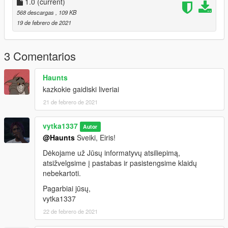
1.0
(current)
568 descargas
, 109 KB
19 de febrero de 2021
3 Comentarios
Haunts
kazkokie gaidiski liveriai
21 de febrero de 2021
vytka1337
Autor
@Haunts
Sveiki, Eiris!
Dėkojame už Jūsų informatyvų atsiliepimą,
atsižvelgsime į pastabas ir pasistengsime klaidų
nebekartoti.
Pagarbiai jūsų,
vytka1337
22 de febrero de 2021