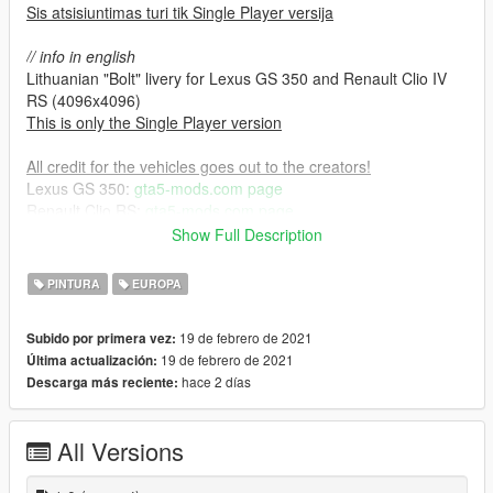
Sis atsisiuntimas turi tik Single Player versija
// info in english
Lithuanian "Bolt" livery for Lexus GS 350 and Renault Clio IV
RS (4096x4096)
This is only the Single Player version
All credit for the vehicles goes out to the creators!
Lexus GS 350:
gta5-mods.com page
Renault Clio RS:
gta5-mods.com page
Show Full Description
Installation process:
1. Download the original car mods listed above.
PINTURA
EUROPA
2. Install the car mods by their instructions.
3. Open up their .ytd files via your prefered RPF editor & import
19 de febrero de 2021
Subido por primera vez:
the provided .dds textures.
19 de febrero de 2021
Última actualización:
hace 2 días
Descarga más reciente:
All Versions