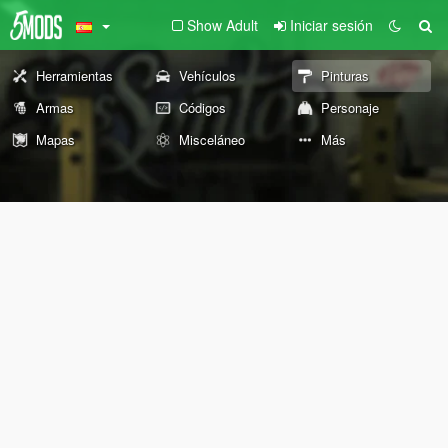
Show Adult
Iniciar sesión
Herramientas
Vehículos
Pinturas
Armas
Códigos
Personaje
Mapas
Misceláneo
Más