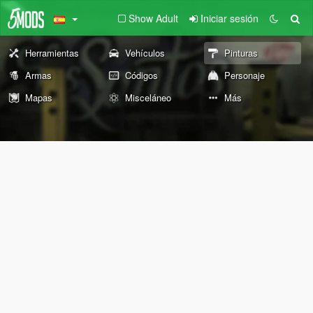
Show Adult
Iniciar sesión
Herramientas
Vehículos
Pinturas
Armas
Códigos
Personaje
Mapas
Misceláneo
Más