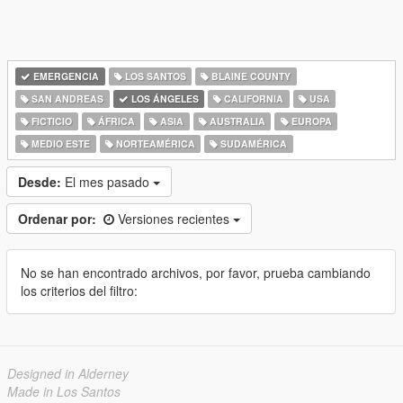
EMERGENCIA
LOS SANTOS
BLAINE COUNTY
SAN ANDREAS
LOS ÁNGELES
CALIFORNIA
USA
FICTICIO
ÁFRICA
ASIA
AUSTRALIA
EUROPA
MEDIO ESTE
NORTEAMÉRICA
SUDAMÉRICA
Desde:
El mes pasado
Ordenar por:
Versiones recientes
No se han encontrado archivos, por favor, prueba cambiando
los criterios del filtro:
Designed in Alderney
Made in Los Santos