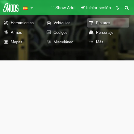
Show Adult
Iniciar sesión
Herramientas
Vehículos
Pinturas
Armas
Códigos
Personaje
Mapas
Misceláneo
Más