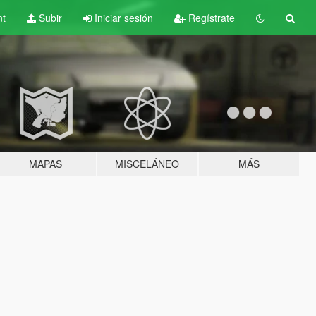
nt
Subir
Iniciar sesión
Regístrate
MAPAS
MISCELÁNEO
MÁS