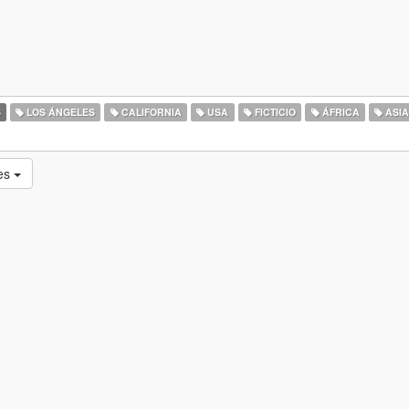
S
LOS ÁNGELES
CALIFORNIA
USA
FICTICIO
ÁFRICA
ASI
tes