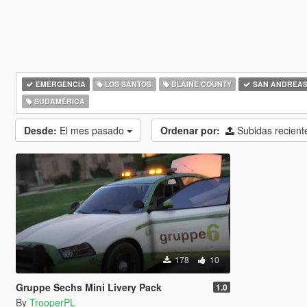
EMERGENCIA
LOS SANTOS
BLAINE COUNTY
SAN ANDREA
SUDAMÉRICA
Desde:
El mes pasado
Ordenar por:
Subidas recien
178
10
Gruppe Sechs Mini Livery Pack
1.0
By
TrooperPL