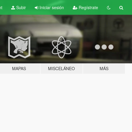
nt
Subir
Iniciar sesión
Regístrate
MAPAS
MISCELÁNEO
MÁS