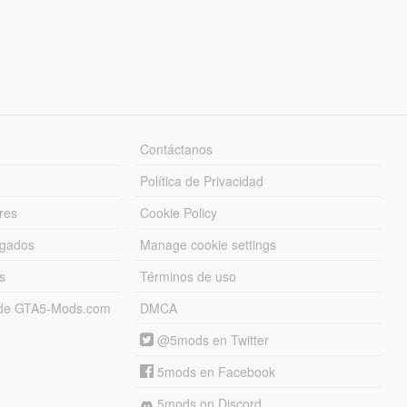
Contáctanos
Política de Privacidad
res
Cookie Policy
rgados
Manage cookie settings
s
Términos de uso
s de GTA5-Mods.com
DMCA
@5mods en Twitter
5mods en Facebook
5mods on Discord