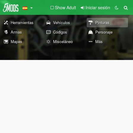
Show Adult
Iniciar sesión
Herramientas
Vehículos
Pinturas
Armas
Códigos
Personaje
Mapas
Misceláneo
Más