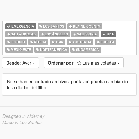
EMERGENCIA
LOS SANTOS
BLAINE COUNTY
SAN ANDREAS
LOS ÁNGELES
CALIFORNIA
USA
FICTICIO
ÁFRICA
ASIA
AUSTRALIA
EUROPA
MEDIO ESTE
NORTEAMÉRICA
SUDAMÉRICA
Desde:
Ayer
Ordenar por:
Las más votadas
No se han encontrado archivos, por favor, prueba cambiando
los criterios del filtro:
Designed in Alderney
Made in Los Santos