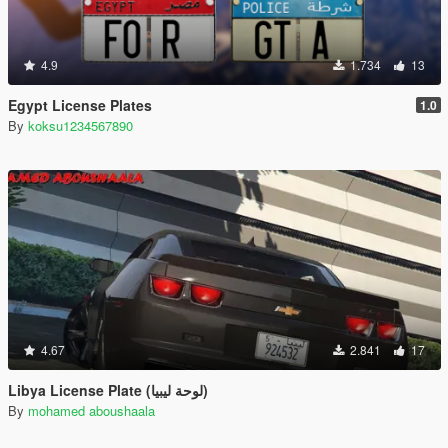
4.9
1.734
13
Egypt License Plates
1.0
By
koksu1234567890
4.67
2.841
17
Libya License Plate (لوحة ليبيا)
By
mohamed aboushaala