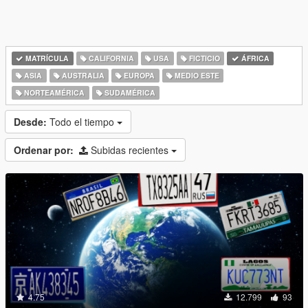
MATRÍCULA
CALIFORNIA
USA
FICTICIO
ÁFRICA
ASIA
AUSTRALIA
EUROPA
MEDIO ESTE
NORTEAMÉRICA
SUDAMÉRICA
Desde:
Todo el tiempo
Ordenar por:
Subidas recientes
4.75
12.799
93