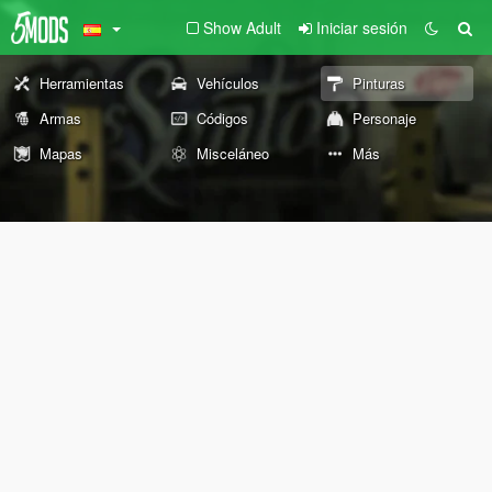
Show Adult
Iniciar sesión
Herramientas
Vehículos
Pinturas
Armas
Códigos
Personaje
Mapas
Misceláneo
Más