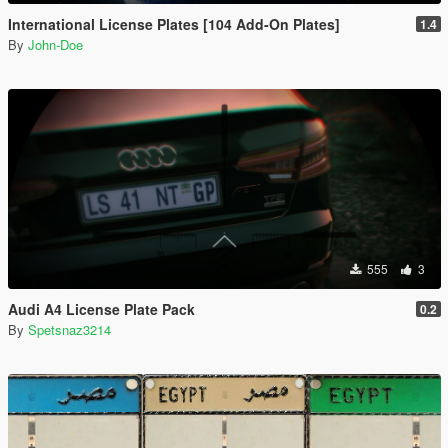
International License Plates [104 Add-On Plates]
1.4
By
John-Doe
555
3
Audi A4 License Plate Pack
0.2
By
Spetsnaz3214