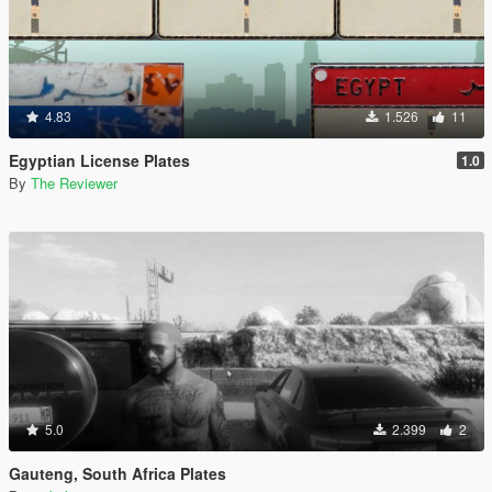
4.83
1.526
11
Egyptian License Plates
1.0
By
The Reviewer
5.0
2.399
2
Gauteng, South Africa Plates