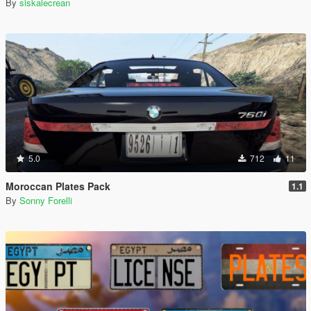
By
siskalecrean
5.0
712
11
Moroccan Plates Pack
1.1
By
Sonny Forelli