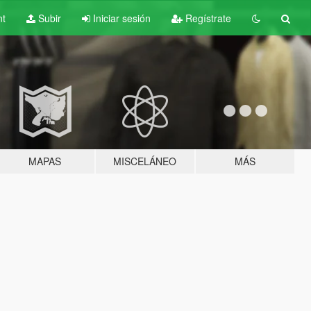
nt
Subir
Iniciar sesión
Regístrate
MAPAS
MISCELÁNEO
MÁS