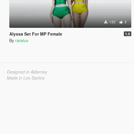
133
3
Alyssa Set For MP Female
1.0
By
rareluv
Designed in Alderney
Made in Los Santos