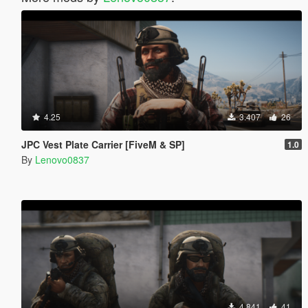
4.25
3.407
26
JPC Vest Plate Carrier [FiveM & SP]
1.0
By
Lenovo0837
4.841
41