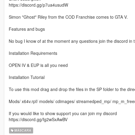
https://discord.gg/p7ua4usudW
Simon "Ghost" Riley from the COD Franchise comes to GTA V.
Features and bugs
No bug I know of at the moment any questions join the discord in t
Installation Requirements
OPEN IV & EUP is all you need
Installation Tutorial
To use this mod drag and drop the files in the SP folder to the dire
Mods/ x64v.rpf/ models/ cdimages/ streamedped_mp/ mp_m_fr
If you would like to show support you can join my discord
https://discord.gg/fg2wSxAwBV
MÁSCARA