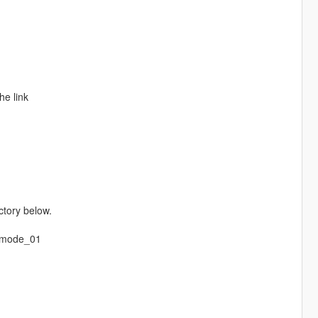
he link
ctory below.
eemode_01