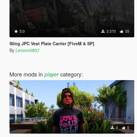
5.0
3.370
35
Sling JPC Vest Plate Carrier [FiveM & SP]
By
Lenovo0837
More mods in
category:
player
0
0