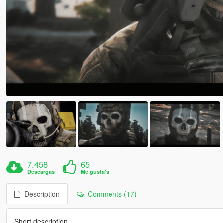
7.458
65
Descargas
Me gusta's
Description
Comments (17)
Short description