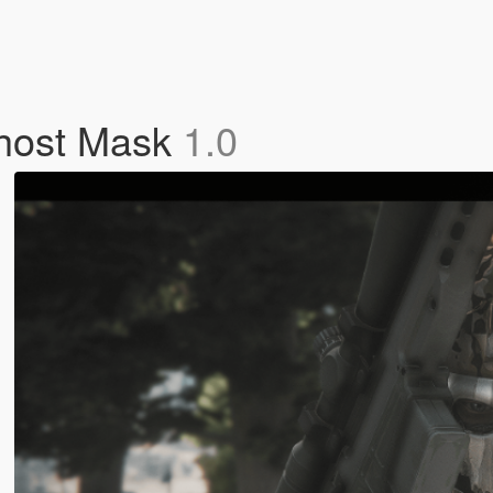
host Mask
1.0