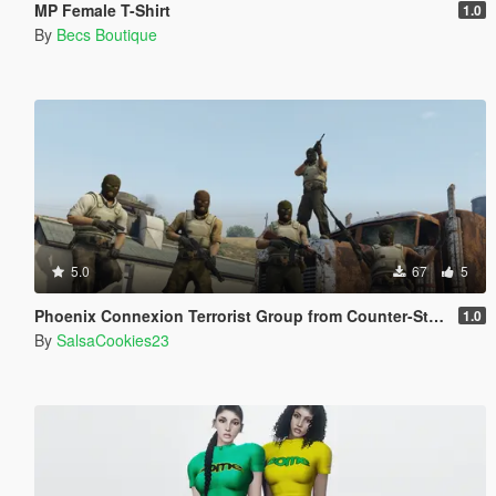
MP Female T-Shirt
1.0
By
Becs Boutique
5.0
67
5
Phoenix Connexion Terrorist Group from Counter-Strike: Global Offensive (Shattered Web + Broken Fang skins included)
1.0
By
SalsaCookies23