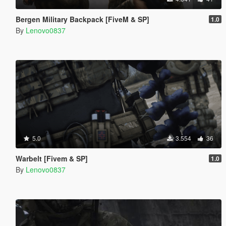
Bergen Military Backpack [FiveM & SP]
1.0
By
Lenovo0837
5.0
3.554
36
Warbelt [Fivem & SP]
1.0
By
Lenovo0837