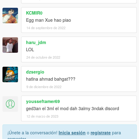
KCMIR0
Egg man Xue hao piao
14 de septiembre de 2022
haru_jdm
LOL
24 de octubre de 2022
dzsergio
hatlna ahmad bahgat???
9 de diciembre de 2022
yousseftamer69
ged3an el 3ml el mod dah 3almy 3ndak discord
12 de marzo de 2023
¡Únete a la conversación!
Inicia sesión
o
regístrate
para
comentar.