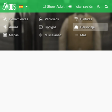
Show Adult
Iniciar sesión
Herramientas
Vehículos
Pinturas
Armas
Códigos
Personaje
Mapas
Misceláneo
Más