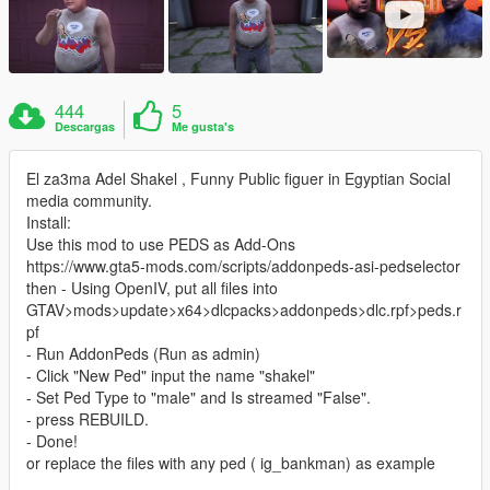
444
5
Descargas
Me gusta's
El za3ma Adel Shakel , Funny Public figuer in Egyptian Social
media community.
Install:
Use this mod to use PEDS as Add-Ons
https://www.gta5-mods.com/scripts/addonpeds-asi-pedselector
then - Using OpenIV, put all files into
GTAV>mods>update>x64>dlcpacks>addonpeds>dlc.rpf>peds.r
pf
- Run AddonPeds (Run as admin)
- Click "New Ped" input the name "shakel"
- Set Ped Type to "male" and Is streamed "False".
- press REBUILD.
- Done!
or replace the files with any ped ( ig_bankman) as example