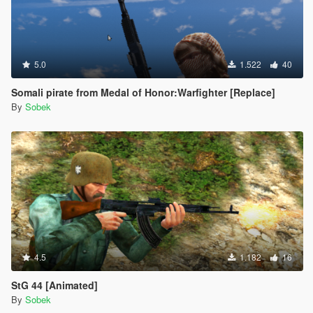
5.0
1.522
40
Somali pirate from Medal of Honor:Warfighter [Replace]
By
Sobek
4.5
1.182
16
StG 44 [Animated]
By
Sobek