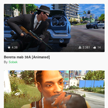
4.38
2.381
14
Beretta mab 38A [Animated]
By
Sobek