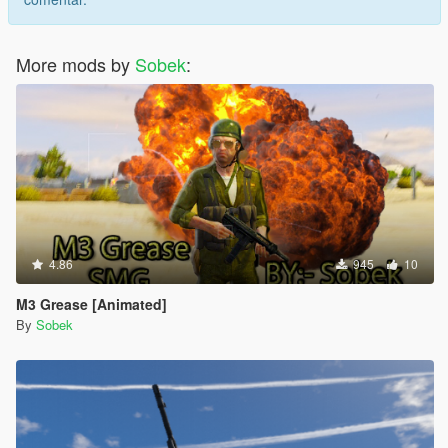
More mods by
Sobek
:
4.86
945
10
M3 Grease [Animated]
By
Sobek