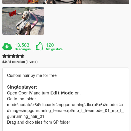
13.563
120
Descargas
Me gusta's
5.0 / 5 estrellas (1 voto)
Custom hair by me for free
S𝗶𝗻𝗴𝗹𝗲𝗽𝗹𝗮𝘆𝗲𝗿:
Open OpenIV and turn 𝗘𝗱𝗶𝘁 𝗠𝗼𝗱𝗲 on.
Go to the folder
mods\update\x64\dlcpacks\mpgunrunning\dlc.rpf\x64\models\c
dimages\mpgunrunning_female.rpf\mp_f_freemode_01_mp_f_
gunrunning_hair_01
Drag and drop files from SP folder