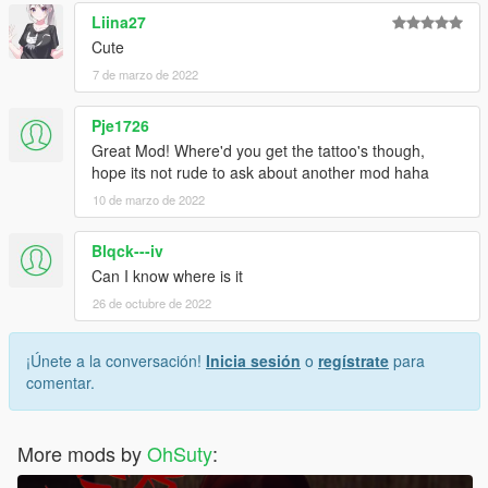
Liina27
Cute
7 de marzo de 2022
Pje1726
Great Mod! Where'd you get the tattoo's though,
hope its not rude to ask about another mod haha
10 de marzo de 2022
Blqck---iv
Can I know where is it
26 de octubre de 2022
¡Únete a la conversación!
Inicia sesión
o
regístrate
para
comentar.
More mods by
OhSuty
: