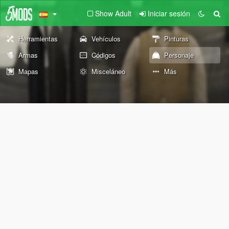
Show Adult
Iniciar sesión
Herramientas
Vehículos
Pinturas
Armas
Códigos
Personaje
Mapas
Misceláneo
Más