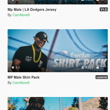
Mp Male | LA Dodgers Jersey
V1.0
By
CamNovell
5.0
8.029
77
MP Male Shirt Pack
curernt
By
CamNovell