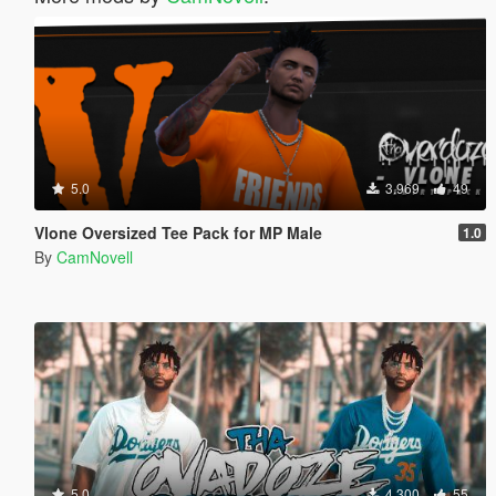
5.0
3.969
49
Vlone Oversized Tee Pack for MP Male
1.0
By
CamNovell
5.0
4.300
55