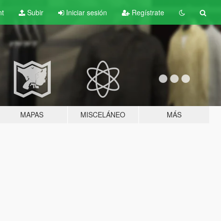
nt
Subir
Iniciar sesión
Regístrate
MAPAS
MISCELÁNEO
MÁS