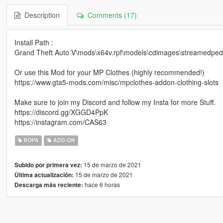
Description
Comments (17)
Install Path :
Grand Theft Auto V\mods\x64v.rpf\models\cdimages\streamedp
Or use this Mod for your MP Clothes (highly recommended!)
https://www.gta5-mods.com/misc/mpclothes-addon-clothing-slots
Make sure to join my Discord and follow my Insta for more Stuff.
https://discord.gg/XGGD4PpK
https://instagram.com/CAS63
ROPA
ADD-ON
15 de marzo de 2021
Subido por primera vez:
15 de marzo de 2021
Última actualización:
hace 6 horas
Descarga más reciente: