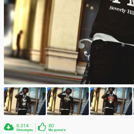
6.014
80
Descargas
Me gusta's