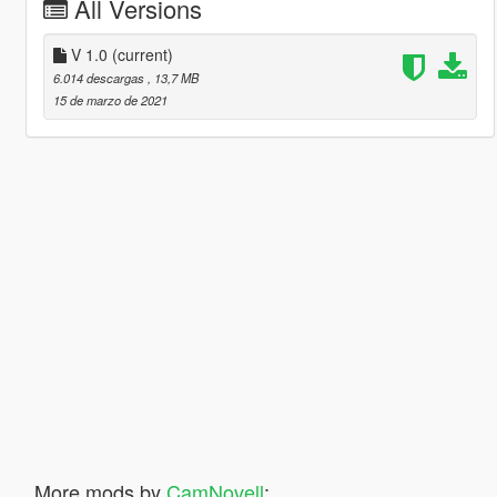
All Versions
V 1.0
(current)
6.014 descargas
, 13,7 MB
15 de marzo de 2021
More mods by
CamNovell
: