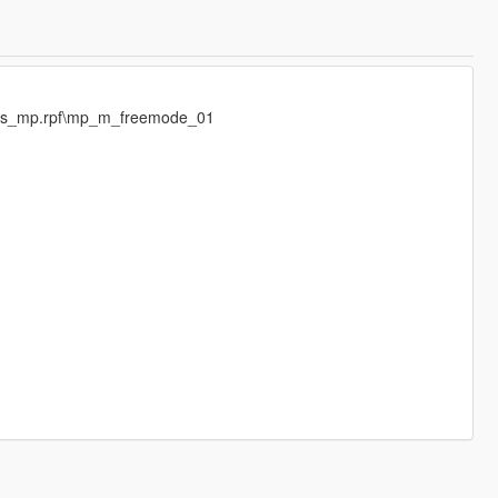
eds_mp.rpf\mp_m_freemode_01