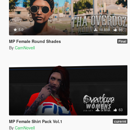
5.0
10.898
86
MP Female Round Shades
Final
By
CamNovell
5.813
63
MP Female Shirt Pack Vol.1
curernt
By
CamNovell