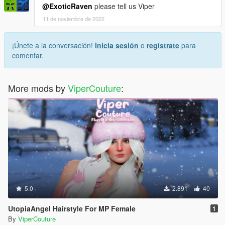
@ExoticRaven
please tell us Viper
11 de noviembre de 2022
¡Únete a la conversación!
Inicia sesión
o
regístrate
para
comentar.
More mods by
ViperCouture
:
5.0
2.891
40
UtopiaAngel Hairstyle For MP Female
1
By
ViperCouture