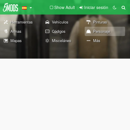
Show Adult
Iniciar sesión
Herramientas
Vehículos
Pinturas
Armas
Códigos
Personaje
Mapas
Misceláneo
Más