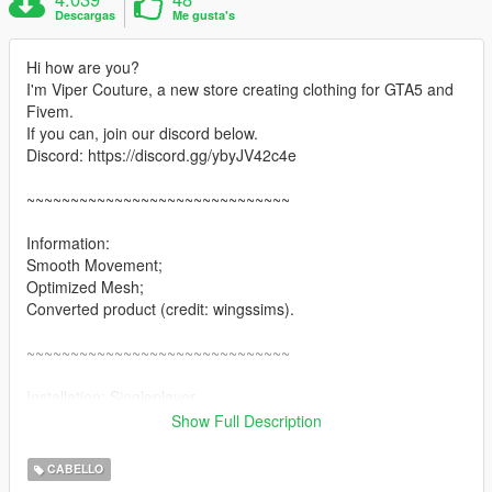
Descargas
Me gusta's
Hi how are you?
I'm Viper Couture, a new store creating clothing for GTA5 and
Fivem.
If you can, join our discord below.
Discord: https://discord.gg/ybyJV42c4e
~~~~~~~~~~~~~~~~~~~~~~~~~~~~~~
Information:
Smooth Movement;
Optimized Mesh;
Converted product (credit: wingssims).
~~~~~~~~~~~~~~~~~~~~~~~~~~~~~~
Installation: Singleplayer
1. Open OpenIV
Show Full Description
2. Enable "Edit mode"
3. Drag and drop files here:
CABELLO
update\x64\dlcpacks\mpgunrunning\dlc.rpf\x64\models\cdimag