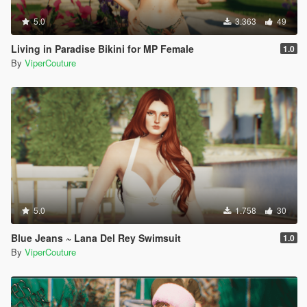
5.0
3.363
49
Living in Paradise Bikini for MP Female
1.0
By
ViperCouture
5.0
1.758
30
Blue Jeans ~ Lana Del Rey Swimsuit
1.0
By
ViperCouture