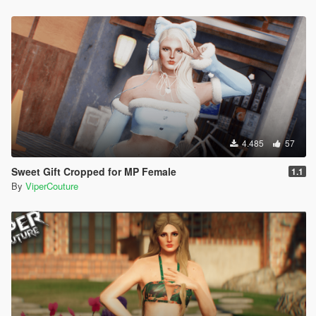
4.485
57
Sweet Gift Cropped for MP Female
1.1
By
ViperCouture