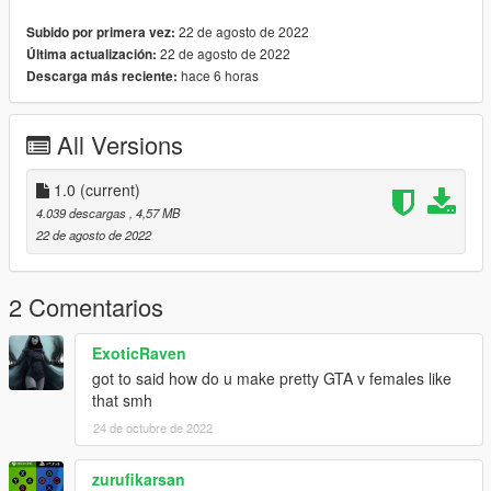
es\mpgunrunning_female.rpf\mp_f_freemode_01_mp_f_gunru
22 de agosto de 2022
Subido por primera vez:
nning_01
22 de agosto de 2022
Última actualización:
hace 6 horas
Descarga más reciente:
Installation: FiveM
1. Drag & Drop files to your "stream" folder
* How to Stream Clothing: https://forum.cfx.re/t/how-to-stream-
All Versions
custom-clothes/167805
1.0
(current)
4.039 descargas
, 4,57 MB
22 de agosto de 2022
2 Comentarios
ExoticRaven
got to said how do u make pretty GTA v females like
that smh
24 de octubre de 2022
zurufikarsan