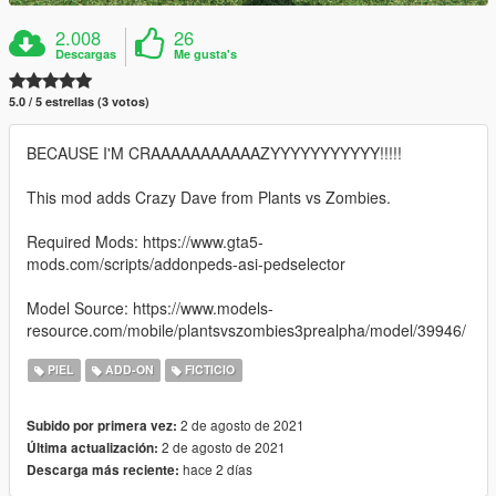
2.008
26
Descargas
Me gusta's
5.0 / 5 estrellas (3 votos)
BECAUSE I'M CRAAAAAAAAAAAZYYYYYYYYYYY!!!!!
This mod adds Crazy Dave from Plants vs Zombies.
Required Mods: https://www.gta5-
mods.com/scripts/addonpeds-asi-pedselector
Model Source: https://www.models-
resource.com/mobile/plantsvszombies3prealpha/model/39946/
PIEL
ADD-ON
FICTICIO
2 de agosto de 2021
Subido por primera vez:
2 de agosto de 2021
Última actualización:
hace 2 días
Descarga más reciente: