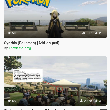
5.0
917
23
Cynthia (Pokemon) [Add-on ped]
By
Fermit the Krog
5.0
2.779
31