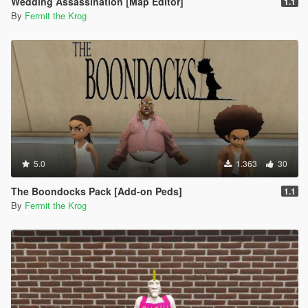
Wedding Assassination [Map Editor]
1.1
By
Fermit the Krog
5.0
1.363
30
The Boondocks Pack [Add-on Peds]
1.1
By
Fermit the Krog