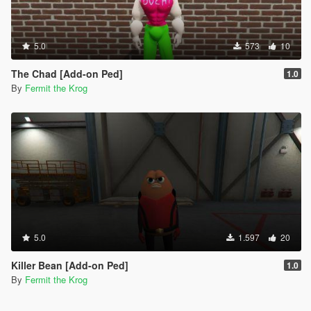
5.0
573
10
The Chad [Add-on Ped]
1.0
By
Fermit the Krog
5.0
1.597
20
Killer Bean [Add-on Ped]
1.0
By
Fermit the Krog