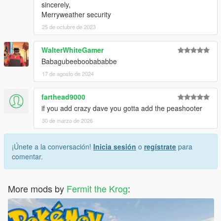
sincerely,
Merryweather security
25 de octubre de 2023
WalterWhiteGamer
Babagubeeboobababbe
17 de agosto de 2024
farthead9000
if you add crazy dave you gotta add the peashooter
30 de marzo de 2026
¡Únete a la conversación!
Inicia sesión
o
regístrate
para
comentar.
More mods by
Fermit the Krog
: