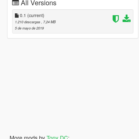
All Versions
0.1
(current)
1.210 descargas
, 7,24 MB
5 de mayo de 2019
More mods by
Tony DC
: