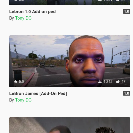
Lebron 1.0 Add on ped
1.0
By
Tony DC
5.0
4.242
47
LeBron James [Add-On Ped]
1.0
By
Tony DC