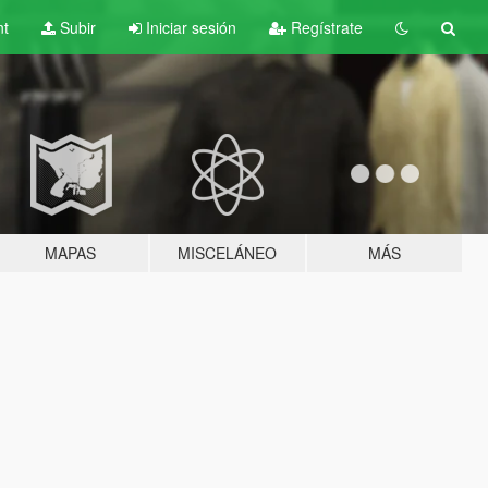
nt
Subir
Iniciar sesión
Regístrate
MAPAS
MISCELÁNEO
MÁS