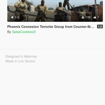
5.0
106
7
Phoenix Connexion Terrorist Group from Counter-Strike: Global Offensive (Shattered Web + Broken Fang skins included)
1.0
By
SalsaCookies23
Designed in Alderney
Made in Los Santos