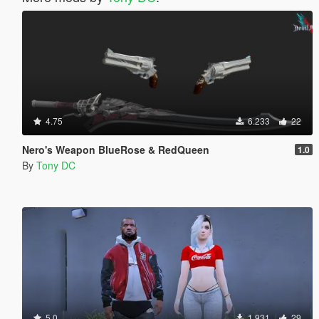
4.75
6.233
22
Nero's Weapon BlueRose & RedQueen
1.0
By
Tony DC
5.0
1.931
29