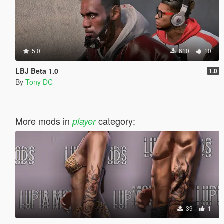
5.0
610
10
LBJ Beta 1.0
1.0
By
Tony DC
More mods in
category:
player
39
1