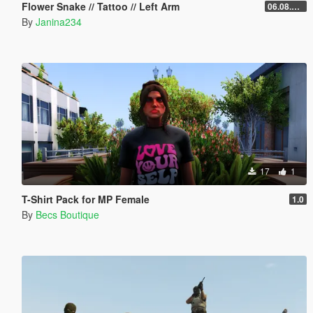
Flower Snake // Tattoo // Left Arm
06.08.2026
By
Janina234
17
1
T-Shirt Pack for MP Female
1.0
By
Becs Boutique