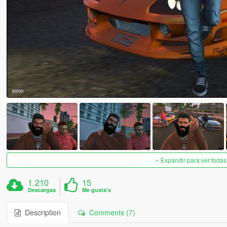
Expandir para ver todas
1.210
15
Descargas
Me gusta's
Description
Comments (7)