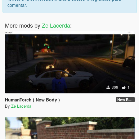
comentar.
More mods by
Ze Lacerda
:
309
1
HumanTorch ( New Body )
New Body
By
Ze Lacerda