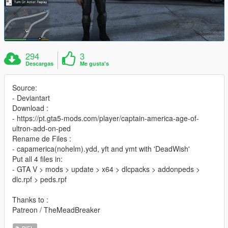
294
3
Descargas
Me gusta's
Source:
- Deviantart
Download :
- https://pt.gta5-mods.com/player/captain-america-age-of-
ultron-add-on-ped
Rename de Files :
- capamerica(nohelm).ydd, yft and ymt with 'DeadWish'
Put all 4 files in:
- GTA V > mods > update > x64 > dlcpacks > addonpeds >
dlc.rpf > peds.rpf
Thanks to :
Patreon / TheMeadBreaker