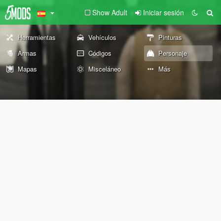
Show Adult
Iniciar sesión
Herramientas
Vehículos
Pinturas
Armas
Códigos
Personaje
Mapas
Misceláneo
Más