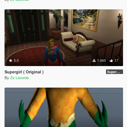
5.0
1.965
17
Supergirl ( Original )
Supergirl Original suit
By
Ze Lacerda