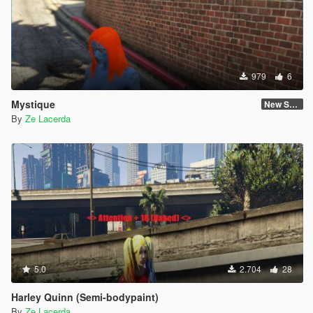
979
6
Mystique
New Skin
By
Ze Lacerda
5.0
2.704
28
Harley Quinn (Semi-bodypaint)
By
Ze Lacerda