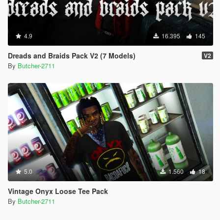
4.9
16.395
145
Dreads and Braids Pack V2 (7 Models)
V2
By
Butcher-2711
5.0
1.560
18
Vintage Onyx Loose Tee Pack
By
Butcher-2711