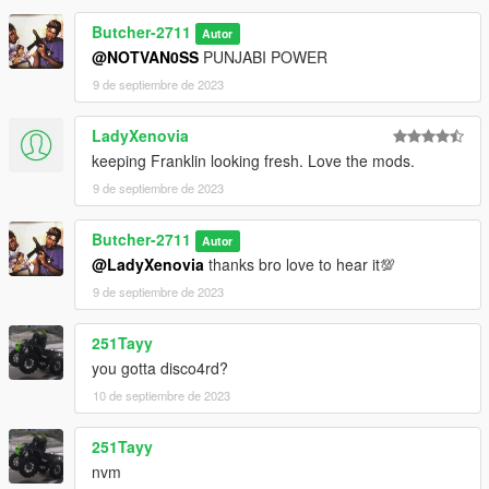
Butcher-2711
Autor
@NOTVAN0SS
PUNJABI POWER
9 de septiembre de 2023
LadyXenovia
keeping Franklin looking fresh. Love the mods.
9 de septiembre de 2023
Butcher-2711
Autor
@LadyXenovia
thanks bro love to hear it💯
9 de septiembre de 2023
251Tayy
you gotta disco4rd?
10 de septiembre de 2023
251Tayy
nvm