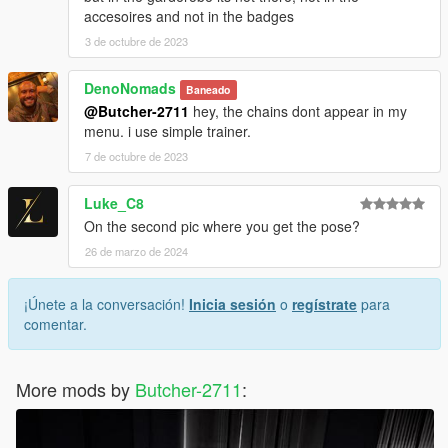
accesoires and not in the badges
3 de octubre de 2023
DenoNomads
Baneado
@Butcher-2711
hey, the chains dont appear in my
menu. i use simple trainer.
7 de octubre de 2023
Luke_C8
On the second pic where you get the pose?
26 de marzo de 2024
¡Únete a la conversación!
Inicia sesión
o
regístrate
para
comentar.
More mods by
Butcher-2711
: