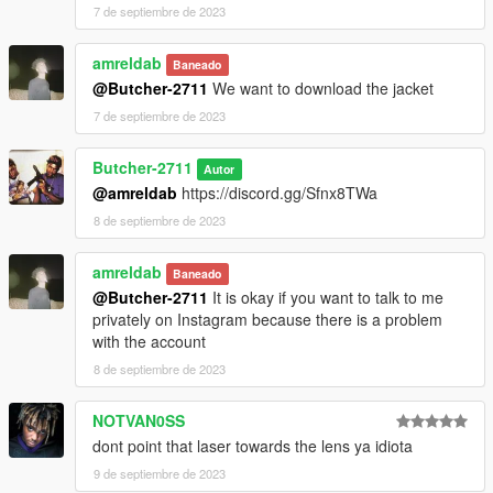
7 de septiembre de 2023
amreldab
Baneado
@Butcher-2711
We want to download the jacket
7 de septiembre de 2023
Butcher-2711
Autor
@amreldab
https://discord.gg/Sfnx8TWa
8 de septiembre de 2023
amreldab
Baneado
@Butcher-2711
It is okay if you want to talk to me
privately on Instagram because there is a problem
with the account
8 de septiembre de 2023
NOTVAN0SS
dont point that laser towards the lens ya idiota
9 de septiembre de 2023