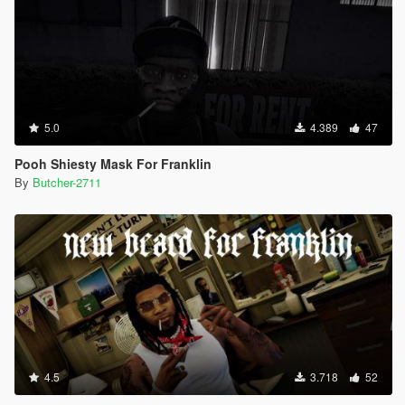
5.0
4.389
47
Pooh Shiesty Mask For Franklin
By
Butcher-2711
4.5
3.718
52