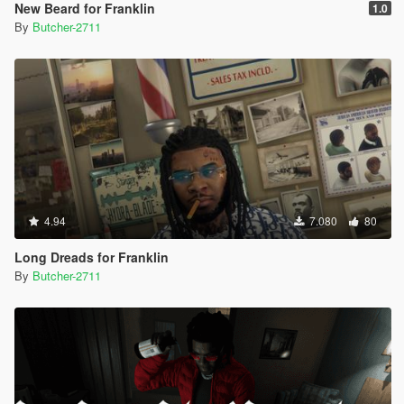
New Beard for Franklin
1.0
By
Butcher-2711
4.94
7.080
80
Long Dreads for Franklin
By
Butcher-2711