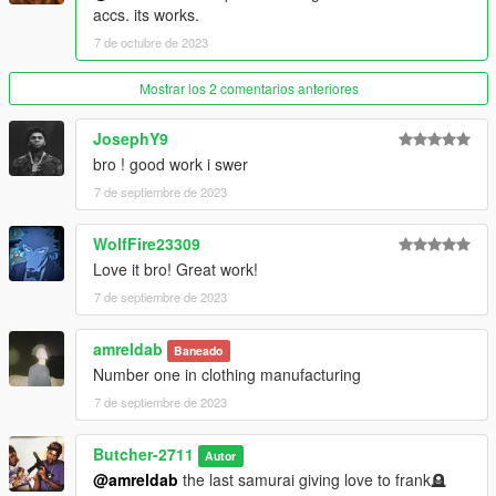
accs. its works.
7 de octubre de 2023
Mostrar los 2 comentarios anteriores
JosephY9
bro ! good work i swer
7 de septiembre de 2023
WolfFire23309
Love it bro! Great work!
7 de septiembre de 2023
amreldab
Baneado
Number one in clothing manufacturing
7 de septiembre de 2023
Butcher-2711
Autor
@amreldab
the last samurai giving love to frank🪦