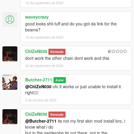
10 de septiembre de 2023
waveycrazy
good looks shii tuff and do you got da link for the
beams?
15 de septiembre de 2023
CitiZeN030
Baneado
dont work the other chain dont work and this
30 de septiembre de 2023
Butcher-2711
Autor
@CitiZeN030
ofc it works ur just unable to install it
right🤦‍♂️
3 de octubre de 2023
CitiZeN030
Baneado
@Butcher-2711
its not my first skin mod install bro, i
know what i do
but in the garderobe its not there, not in the