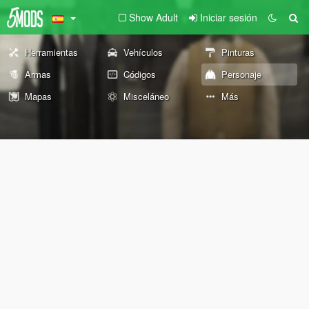
Show Adult
Iniciar sesión
Herramientas
Vehículos
Pinturas
Armas
Códigos
Personaje
Mapas
Misceláneo
Más