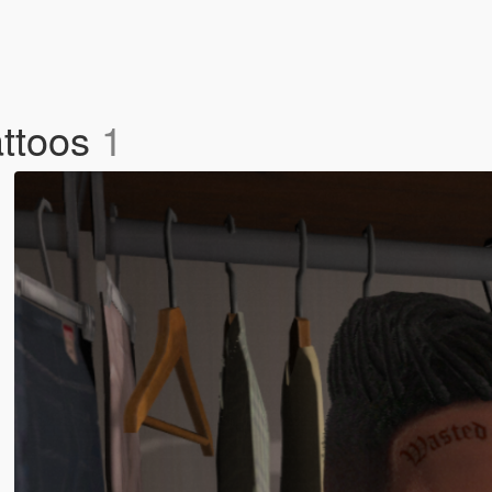
attoos
1