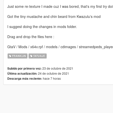
Just some re-texture I made cuz I was bored, that's my first try doin
Got the tiny mustache and chin beard from Kwazulu's mod
I suggest doing the changes in mods folder.
Drag and drop the files here :
GtaV / Mods / x64v.rpf / models / cdimages / streamedpeds_player
FRANKLIN
TATUAJE
23 de octubre de 2021
Subido por primera vez:
24 de octubre de 2021
Última actualización:
hace 7 horas
Descarga más reciente: