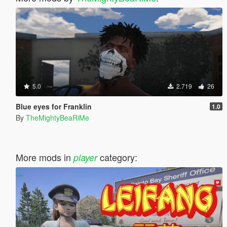
5.0
2.719
26
Blue eyes for Franklin
1.0
By
TheMightyBeaRiMe
More mods in
category:
player