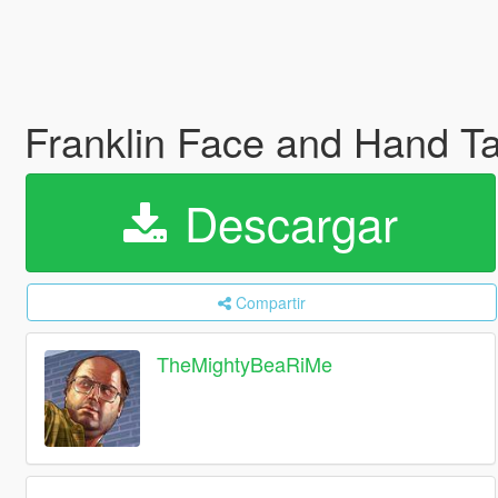
Franklin Face and Hand T
Descargar
Compartir
TheMightyBeaRiMe