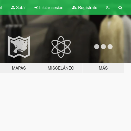
nt
Subir
Iniciar sesión
Regístrate
MAPAS
MISCELÁNEO
MÁS