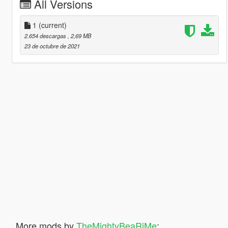
All Versions
1
(current)
2.654 descargas
, 2,69 MB
23 de octubre de 2021
More mods by
TheMightyBeaRiMe
: