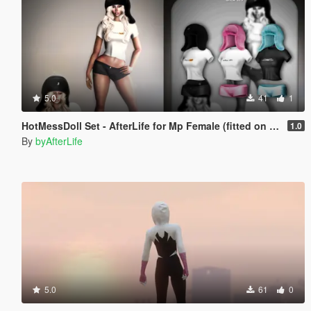
5.0
41
1
HotMessDoll Set - AfterLife for Mp Female (fitted on Slut Body)
1.0
By
byAfterLife
5.0
61
0