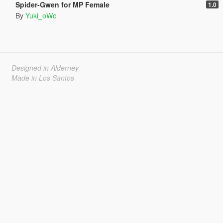
Spider-Gwen for MP Female
1.0
By
Yuki_oWo
Designed in Alderney
Made in Los Santos