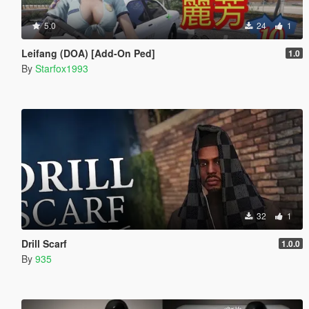
5.0
24
1
Leifang (DOA) [Add-On Ped]
1.0
By
Starfox1993
32
1
Drill Scarf
1.0.0
By
935