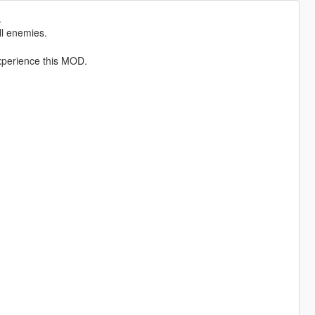
.
all enemies.
xperience this MOD.