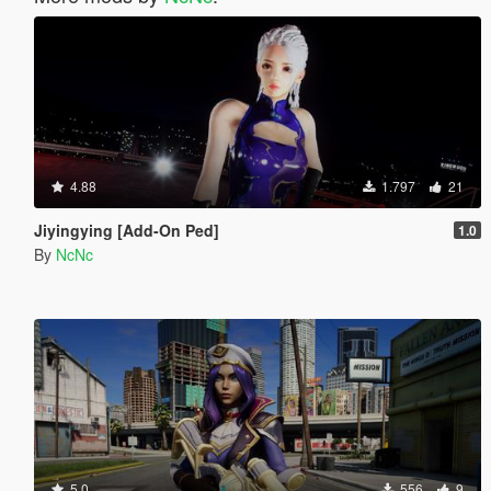
4.88
1.797
21
Jiyingying [Add-On Ped]
1.0
By
NcNc
5.0
556
9