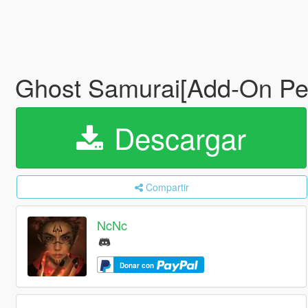
Ghost Samurai[Add-On P
Descargar
Compartir
NcNc
Donar con