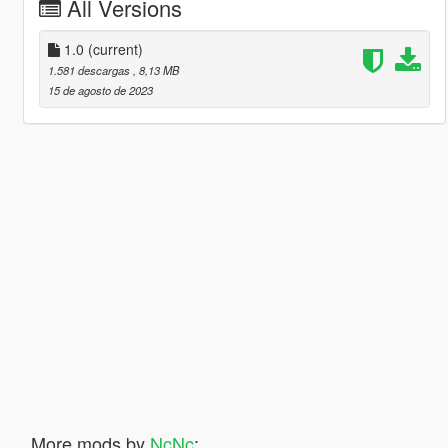
All Versions
1.0
(current)
1.581 descargas
, 8,13 MB
15 de agosto de 2023
More mods by
NcNc
: