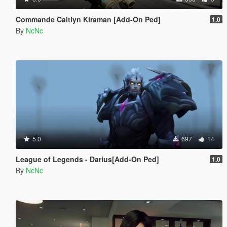
Commande Caitlyn Kiraman [Add-On Ped]
1.0
By
NcNc
5.0
697
14
League of Legends - Darius[Add-On Ped]
1.0
By
NcNc