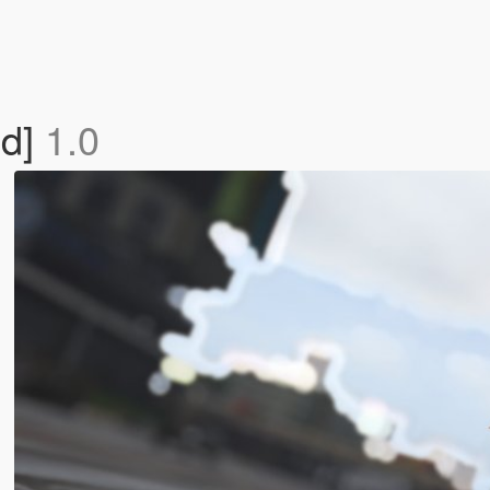
ed]
1.0