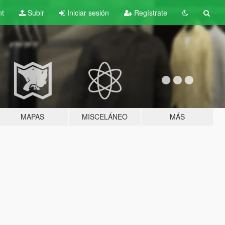
nt
Subir
Iniciar sesión
Regístrate
MAPAS
MISCELÁNEO
MÁS