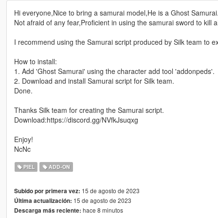
Hi everyone,Nice to bring a samurai model,He is a Ghost Samurai
Not afraid of any fear,Proficient in using the samurai sword to kill 
I recommend using the Samurai script produced by Silk team to e
How to install:
1. Add 'Ghost Samurai' using the character add tool 'addonpeds'.
2. Download and install Samurai script for Silk team.
Done.
Thanks Silk team for creating the Samurai script.
Download:https://discord.gg/NVfkJsuqxg
Enjoy!
NcNc
PIEL
ADD-ON
15 de agosto de 2023
Subido por primera vez:
15 de agosto de 2023
Última actualización:
hace 8 minutos
Descarga más reciente: