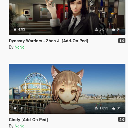
4.93
3.671
64
Dynasty Warriors - Zhen Ji [Add-On Ped]
1.0
By
NcNc
5.0
1.893
31
Cindy [Add-On Ped]
2.0
By
NcNc