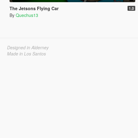
The Jetsons Flying Car
1.0
By
Quechus13
Designed in Alderney
Made in Los Santos