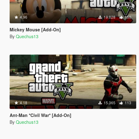
4.96
19.028
150
Mickey Mouse [Add-On]
By
Quechus13
4.18
15.365
113
Ant-Man *Civil War* [Add-On]
By
Quechus13