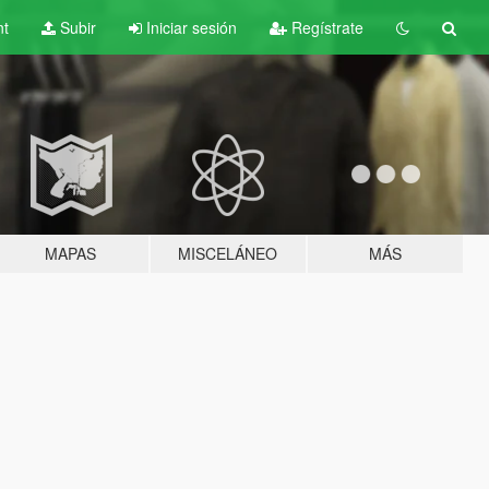
nt
Subir
Iniciar sesión
Regístrate
MAPAS
MISCELÁNEO
MÁS