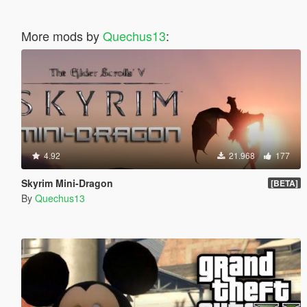
More mods by
Quechus13
:
4.92
21.968
177
Skyrim Mini-Dragon
[BETA]
By
Quechus13