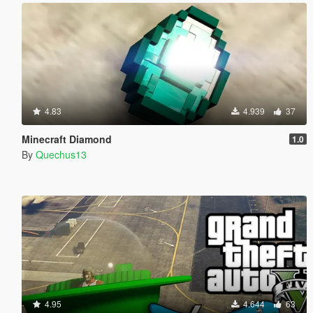
4.83
4.939
37
Minecraft Diamond
1.0
By
Quechus13
4.95
4.644
63