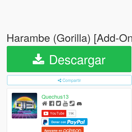
Harambe (Gorilla) [Add-On
Descargar
Compartir
Quechus13
Donar con
Apoyame en