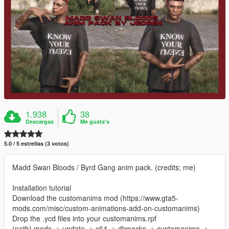
1.938
38
Descargas
Me gusta's
5.0 / 5 estrellas (3 votos)
Madd Swan Bloods / Byrd Gang anim pack. (credits; me)
Installation tutorial
Download the customanims mod (https://www.gta5-
mods.com/misc/custom-animations-add-on-customanims)
Drop the .ycd files into your customanims.rpf
(path) mods -> update -> x64 -> dlcpacks -> customanims ->