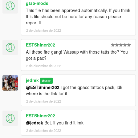
gta5-mods
This file has been approved automatically. If you think
this file should not be here for any reason please
report it.
2 de diciembre de 2022
ESTShiner202
All these fire gang! Wassup with those tatts tho? You
got a pac?
2 de diciembre de 2022
jedrek
Autor
@ESTShiner202
i got the qpacc tattoos pack, idk
where is the link for it
2 de diciembre de 2022
ESTShiner202
@jedrek
Bet. if you find it lmk
2 de diciembre de 2022