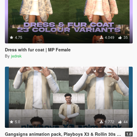
4.75
4.049
35
Dress with fur coat | MP Female
By
jedrek
5.0
1.772
44
Gangsigns animation pack, Playboys X3 & Rollin 30s / 90s.
1.0