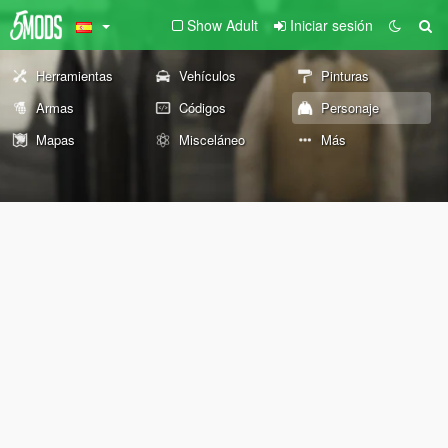
Show Adult
Iniciar sesión
Herramientas
Vehículos
Pinturas
Armas
Códigos
Personaje
Mapas
Misceláneo
Más