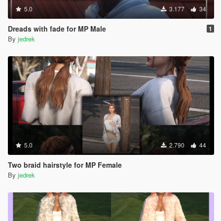
5.0
3.177
34
Dreads with fade for MP Male
1
By
jedrek
5.0
2.790
44
Two braid hairstyle for MP Female
By
jedrek