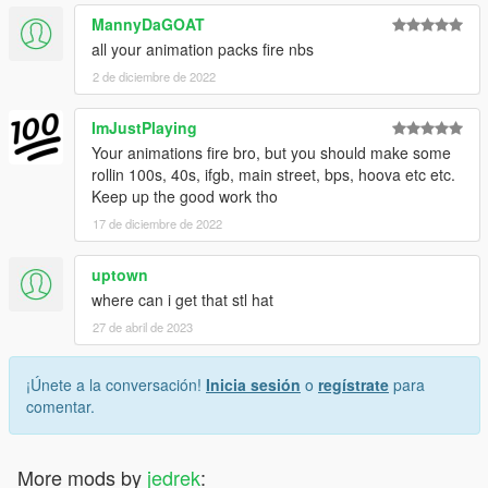
MannyDaGOAT
all your animation packs fire nbs
2 de diciembre de 2022
ImJustPlaying
Your animations fire bro, but you should make some
rollin 100s, 40s, ifgb, main street, bps, hoova etc etc.
Keep up the good work tho
17 de diciembre de 2022
uptown
where can i get that stl hat
27 de abril de 2023
¡Únete a la conversación!
Inicia sesión
o
regístrate
para
comentar.
More mods by
jedrek
: