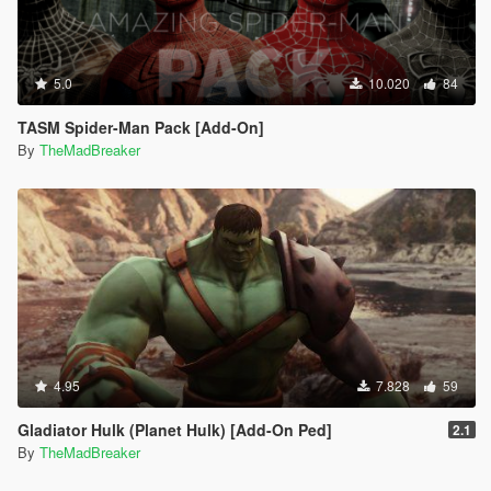
5.0
10.020
84
TASM Spider-Man Pack [Add-On]
By
TheMadBreaker
4.95
7.828
59
Gladiator Hulk (Planet Hulk) [Add-On Ped]
2.1
By
TheMadBreaker