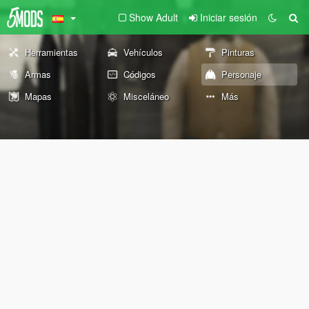
Show Adult
Iniciar sesión
Herramientas
Vehículos
Pinturas
Armas
Códigos
Personaje
Mapas
Misceláneo
Más