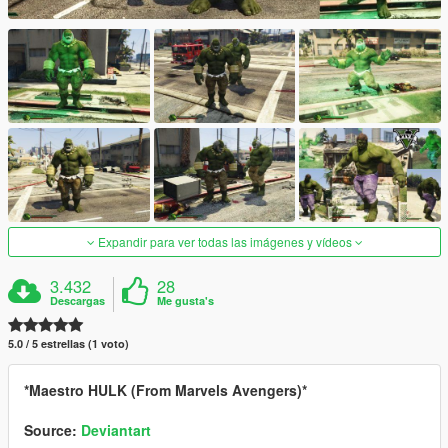
Expandir para ver todas las imágenes y vídeos
3.432
28
Descargas
Me gusta's
5.0 / 5 estrellas (1 voto)
*Maestro HULK (From Marvels Avengers)*
Source:
Deviantart