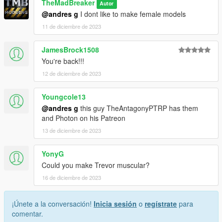
TheMadBreaker
Autor
@andres g
I dont like to make female models
11 de diciembre de 2023
JamesBrock1508
You're back!!!
12 de diciembre de 2023
Youngcole13
@andres g
this guy TheAntagonyPTRP has them
and Photon on his Patreon
13 de diciembre de 2023
YonyG
Could you make Trevor muscular?
16 de diciembre de 2023
¡Únete a la conversación!
Inicia sesión
o
regístrate
para
comentar.