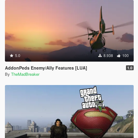
5.0
8.938
100
AddonPeds Enemy/Ally Features [LUA]
1.0
By
TheMadBreaker