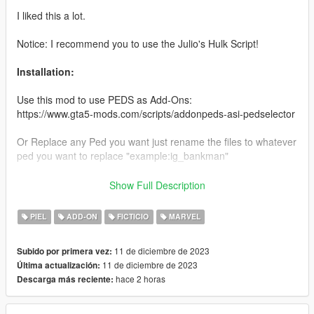
I liked this a lot.
Notice: I recommend you to use the Julio's Hulk Script!
Installation:
Use this mod to use PEDS as Add-Ons:
https://www.gta5-mods.com/scripts/addonpeds-asi-pedselector
Or Replace any Ped you want just rename the files to whatever
ped you want to replace "example:ig_bankman"
Enjoy & stay tuned for more!
Show Full Description
Like my FB Page for news, references & etc:
PIEL
ADD-ON
FICTICIO
MARVEL
https://www.facebook.com/GTAVTMBModding/
11 de diciembre de 2023
Subido por primera vez:
If you want early access to my new mod releases support
11 de diciembre de 2023
Última actualización:
me via patreon:
hace 2 horas
Descarga más reciente:
https://www.patreon.com/TheMadBreaker