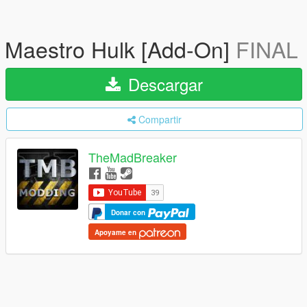
Maestro Hulk [Add-On]
FINAL
Descargar
Compartir
TheMadBreaker
Donar con
Apoyame en