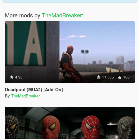
More mods by
TheMadBreaker
:
4.93
11.505
108
Deadpool (MUA2) [Add-On]
By
TheMadBreaker