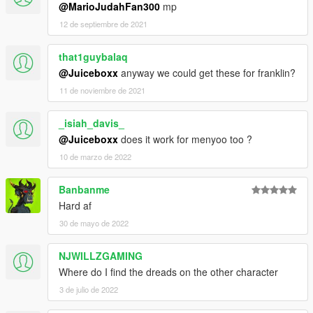
@MarioJudahFan300
mp
12 de septiembre de 2021
that1guybalaq
@Juiceboxx
anyway we could get these for franklin?
11 de noviembre de 2021
_isiah_davis_
@Juiceboxx
does it work for menyoo too ?
10 de marzo de 2022
Banbanme
Hard af
30 de mayo de 2022
NJWILLZGAMING
Where do I find the dreads on the other character
3 de julio de 2022