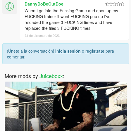
DannyDoBeOutDoe
When I go into the Fucking Game and open up my
FUCKING trainer it wont FUCKING pop up I've
reloaded the game 3 FUCKING times and have
replaced the files 3 FUCKING times.
31 de diciembre de 2023
¡Únete a la conversación!
Inicia sesión
o
regístrate
para
comentar.
More mods by
Juiceboxx
: