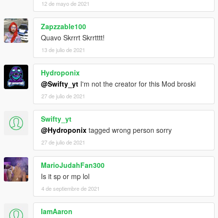
12 de mayo de 2021
Zapzzable100
Quavo Skrrrt Skrrtttt!
13 de julio de 2021
Hydroponix
@Swifty_yt
I'm not the creator for this Mod broski
27 de julio de 2021
Swifty_yt
@Hydroponix
tagged wrong person sorry
27 de julio de 2021
MarioJudahFan300
Is it sp or mp lol
4 de septiembre de 2021
IamAaron