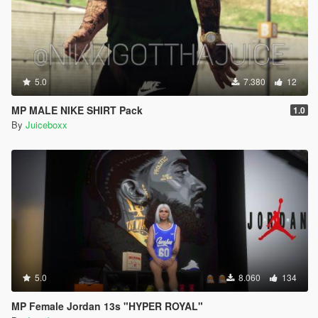
5.0
7.380
12
MP MALE NIKE SHIRT Pack
1.0
By
Juiceboxx
5.0
8.060
134
MP Female Jordan 13s "HYPER ROYAL"