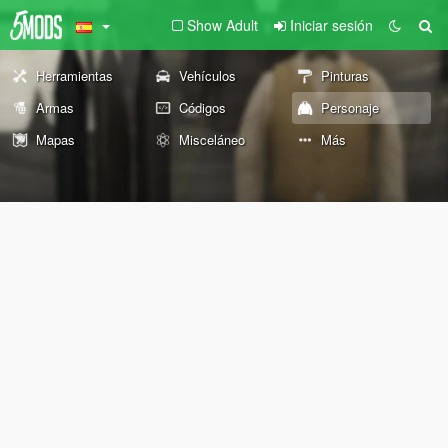
Show Adult
Iniciar sesión
Herramientas
Vehículos
Pinturas
Armas
Códigos
Personaje
Mapas
Misceláneo
Más