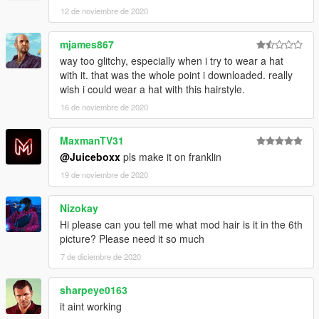
12 de noviembre de 2020
mjames867
way too glitchy, especially when i try to wear a hat
with it. that was the whole point i downloaded. really
wish i could wear a hat with this hairstyle.
16 de noviembre de 2020
MaxmanTV31
@Juiceboxx
pls make it on franklin
19 de noviembre de 2020
Nizokay
Hi please can you tell me what mod hair is it in the 6th
picture? Please need it so much
7 de diciembre de 2020
sharpeye0163
it aint working