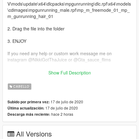
V\mods\update\x64\dlcpacks\mpgunrunning\dlc.rpf\x64\models
\cdimages\mpgunrunning_male.rpf\mp_m_freemode_01_mp_
m_gunrunning_hair_01
2. Drag the file into the folder
3. ENJOY
If you need any help or custom work message me on
instagram @NikkiGotThaJuice or @Gta_sauce_flims
*** CHECK THE DESCRIPTION IN THE YOUTUBE VIDEO FOR
Show Full Description
EXCLUSIVE MODS ***
CABELLO
17 de julio de 2020
Subido por primera vez:
17 de julio de 2020
Última actualización:
hace 2 horas
Descarga más reciente:
All Versions