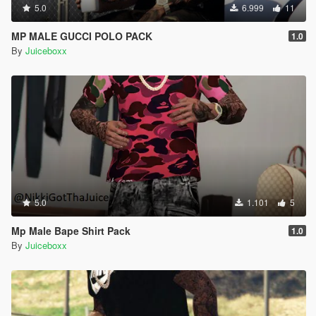
5.0
6.999
11
MP MALE GUCCI POLO PACK
1.0
By
Juiceboxx
5.0
1.101
5
Mp Male Bape Shirt Pack
1.0
By
Juiceboxx