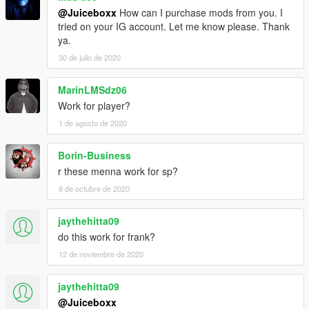
@Juiceboxx
How can I purchase mods from you. I
tried on your IG account. Let me know please. Thank
ya.
30 de julio de 2020
MarinLMSdz06
Work for player?
1 de agosto de 2020
Borin-Business
r these menna work for sp?
8 de octubre de 2020
jaythehitta09
do this work for frank?
12 de noviembre de 2020
jaythehitta09
@Juiceboxx