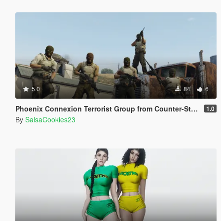
5.0
84
6
Phoenix Connexion Terrorist Group from Counter-Strike: Global Offensive (Shattered Web + Broken Fang skins included)
1.0
By
SalsaCookies23