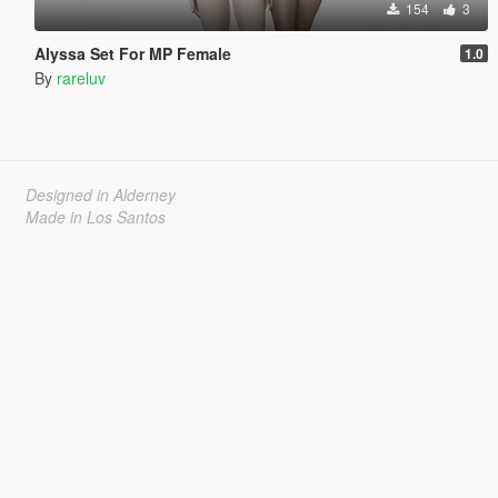
154
3
Alyssa Set For MP Female
1.0
By
rareluv
Designed in Alderney
Made in Los Santos