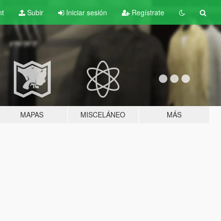
nt
Subir
Iniciar sesión
Regístrate
MAPAS
MISCELÁNEO
MÁS