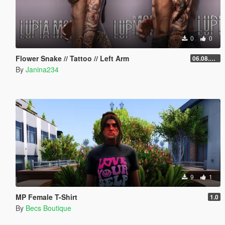
0
0
Flower Snake // Tattoo // Left Arm
06.08.2026
By
Janina234
9
1
MP Female T-Shirt
1.0
By
Becs Boutique