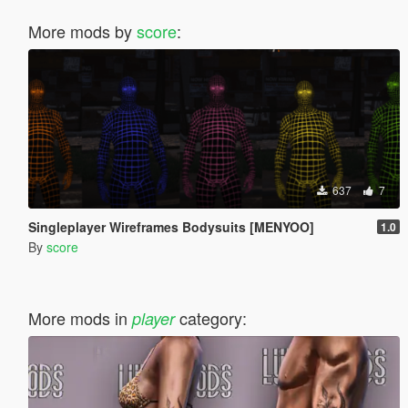
More mods by
score
:
637
7
Singleplayer Wireframes Bodysuits [MENYOO]
1.0
By
score
More mods in
category:
player