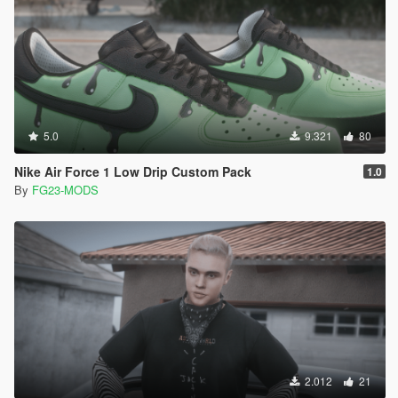
5.0
9.321
80
Nike Air Force 1 Low Drip Custom Pack
1.0
By
FG23-MODS
2.012
21