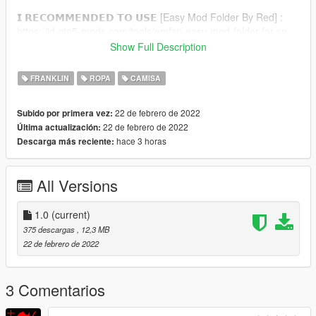
𝗜 𝗥𝗘𝗖𝗢𝗠𝗠𝗘𝗡𝗗𝗘𝗗 𝗧𝗢 𝗨𝗦𝗘 [Easy Mod Folder By Red] :
https://id.gta5-mods.com/tools/emfsp-easy-mod-folder-for-sp-
player-mods
Show Full Description
𝗜𝗡𝗦𝗧𝗔𝗟𝗟𝗔𝗧𝗜𝗢𝗡 : Drag and drop contents from "TEXTURE"
FRANKLIN
ROPA
CAMISA
into
"mods/x64v.rpf\models\cdimages\streamedpeds_players.rpf\pl
22 de febrero de 2022
Subido por primera vez:
ayer_one"
22 de febrero de 2022
Última actualización:
hace 3 horas
Descarga más reciente:
𝗖𝗥𝗘𝗗𝗜𝗧 : - OOTD SUPPLY BRAND
⚠ Don't re-upload without my permission ⚠
All Versions
1.0
(current)
375 descargas
, 12,3 MB
22 de febrero de 2022
3 Comentarios