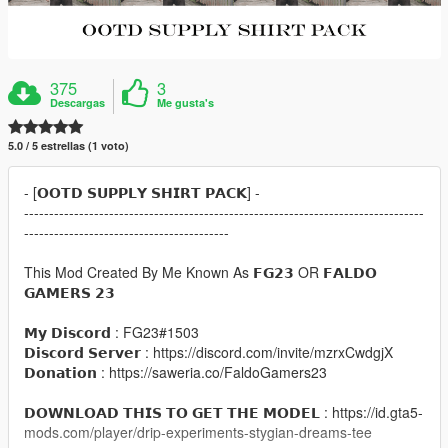
375
3
Descargas
Me gusta's
5.0 / 5 estrellas (1 voto)
- [𝗢𝗢𝗧𝗗 𝗦𝗨𝗣𝗣𝗟𝗬 𝗦𝗛𝗜𝗥𝗧 𝗣𝗔𝗖𝗞] -
--------------------------------------------------------------------------------
-----------------------------------------
This Mod Created By Me Known As 𝗙𝗚𝟮𝟯 OR 𝗙𝗔𝗟𝗗𝗢
𝗚𝗔𝗠𝗘𝗥𝗦 𝟮𝟯
𝗠𝘆 𝗗𝗶𝘀𝗰𝗼𝗿𝗱 : FG23#1503
𝗗𝗶𝘀𝗰𝗼𝗿𝗱 𝗦𝗲𝗿𝘃𝗲𝗿 : https://discord.com/invite/mzrxCwdgjX
𝗗𝗼𝗻𝗮𝘁𝗶𝗼𝗻 : https://saweria.co/FaldoGamers23
𝗗𝗢𝗪𝗡𝗟𝗢𝗔𝗗 𝗧𝗛𝗜𝗦 𝗧𝗢 𝗚𝗘𝗧 𝗧𝗛𝗘 𝗠𝗢𝗗𝗘𝗟 : https://id.gta5-
mods.com/player/drip-experiments-stygian-dreams-tee