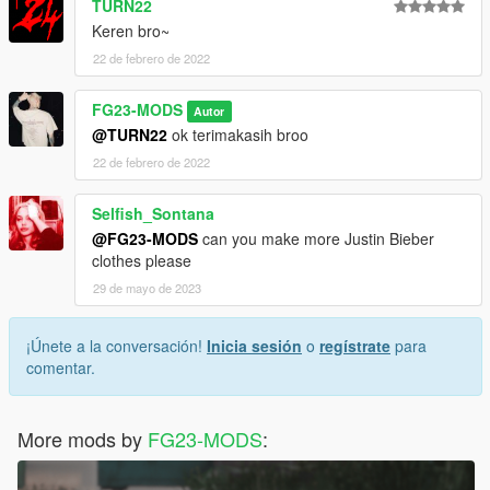
TURN22
Keren bro~
22 de febrero de 2022
FG23-MODS
Autor
@TURN22
ok terimakasih broo
22 de febrero de 2022
Selfish_Sontana
@FG23-MODS
can you make more Justin Bieber
clothes please
29 de mayo de 2023
¡Únete a la conversación!
Inicia sesión
o
regístrate
para
comentar.
More mods by
FG23-MODS
: