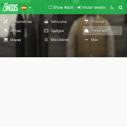
Show Adult
Iniciar sesión
Herramientas
Vehículos
Pinturas
Armas
Códigos
Personaje
Mapas
Misceláneo
Más