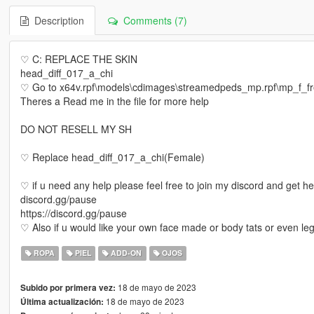
Description
Comments (7)
♡ C: REPLACE THE SKIN
head_diff_017_a_chi
♡ Go to x64v.rpf\models\cdimages\streamedpeds_mp.rpf\mp_f_
Theres a Read me in the file for more help
DO NOT RESELL MY SH
♡ Replace head_diff_017_a_chi(Female)
♡ if u need any help please feel free to join my discord and get h
discord.gg/pause
https://discord.gg/pause
♡ Also if u would like your own face made or body tats or even le
ROPA
PIEL
ADD-ON
OJOS
18 de mayo de 2023
Subido por primera vez:
18 de mayo de 2023
Última actualización: