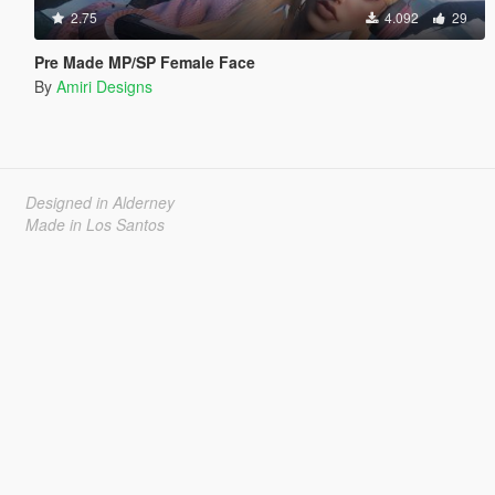
2.75
4.092
29
Pre Made MP/SP Female Face
By
Amiri Designs
Designed in Alderney
Made in Los Santos