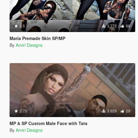
0.5
3.772
68
Maria Premade Skin SP/MP
By
Amiri Designs
2.75
3.929
29
MP & SP Custom Male Face with Tats
By
Amiri Designs