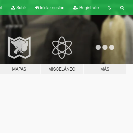
nt
Subir
Iniciar sesión
Regístrate
MAPAS
MISCELÁNEO
MÁS