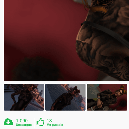
1.090
18
Descargas
Me gusta's