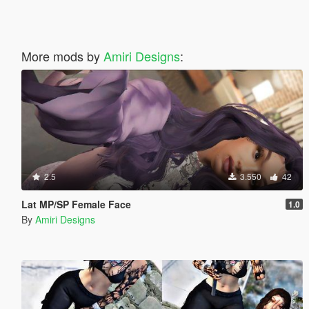
More mods by
Amiri Designs
:
2.5
3.550
42
Lat MP/SP Female Face
1.0
By
Amiri Designs