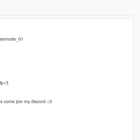
freemode_01
elp<3
gs come join my discord <3