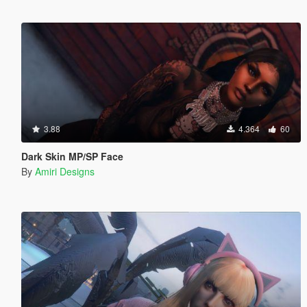
3.88
4.364
60
Dark Skin MP/SP Face
By
Amiri Designs