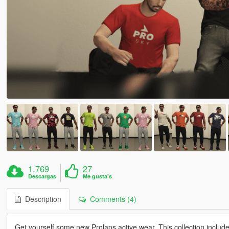
1.769
27
Descargas
Me gusta's
Description
Comments (4)
Get yourself some new Prolaps active wear. This collection includ