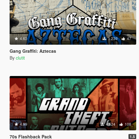
4.63
1.239
47
Gang Graffiti: Aztecas
By
clutit
4.99
4.624
108
70s Flashback Pack
1.5