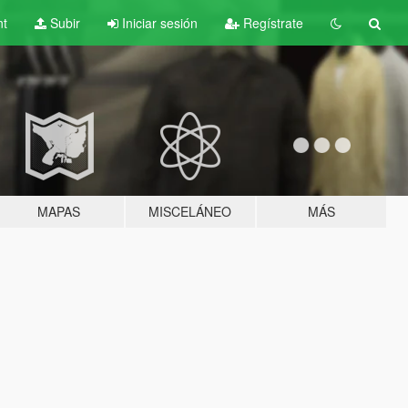
nt
Subir
Iniciar sesión
Regístrate
MAPAS
MISCELÁNEO
MÁS