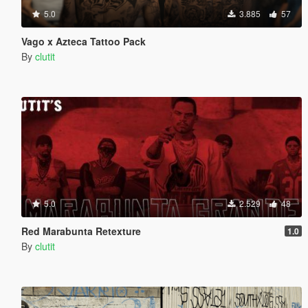
5.0
3.885
57
Vago x Azteca Tattoo Pack
By
clutit
5.0
2.529
48
Red Marabunta Retexture
1.0
By
clutit