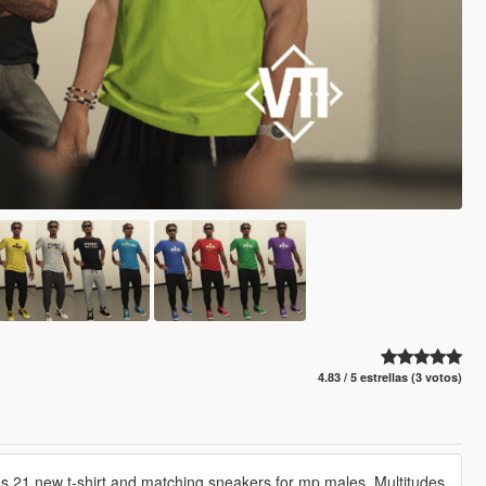
4.83 / 5 estrellas (3 votos)
es 21 new t-shirt and matching sneakers for mp males. Multitudes