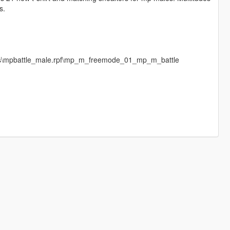
s.
ges\mpbattle_male.rpf\mp_m_freemode_01_mp_m_battle