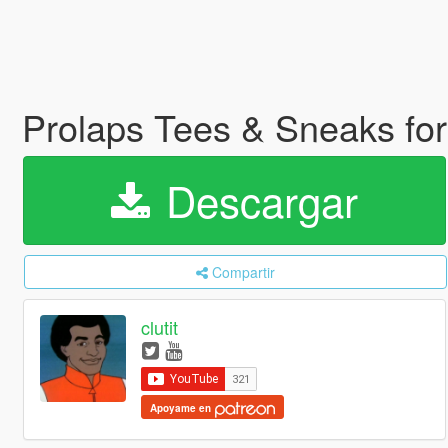
Prolaps Tees & Sneaks fo
Descargar
Compartir
clutit
Apoyame en