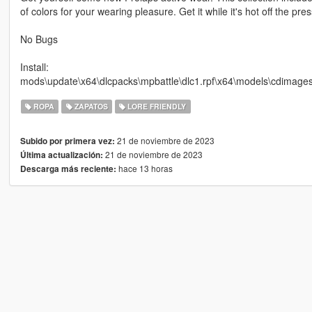
of colors for your wearing pleasure. Get it while it's hot off the pres
No Bugs
Install:
mods\update\x64\dlcpacks\mpbattle\dlc1.rpf\x64\models\cdima
ROPA
ZAPATOS
LORE FRIENDLY
21 de noviembre de 2023
Subido por primera vez:
21 de noviembre de 2023
Última actualización:
hace 13 horas
Descarga más reciente: