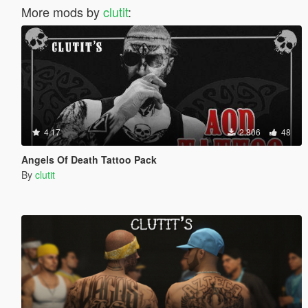
More mods by
clutit
:
4.17
2.806
48
Angels Of Death Tattoo Pack
By
clutit