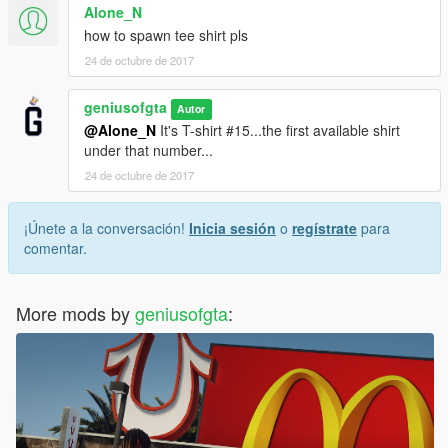
Alone_N
how to spawn tee shirt pls
24 de octubre de 2017
geniusofgta
Autor
@Alone_N
It's T-shirt #15...the first available shirt
under that number...
24 de octubre de 2017
¡Únete a la conversación!
Inicia sesión
o
regístrate
para
comentar.
More mods by
geniusofgta
: