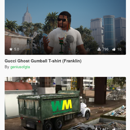
5.0
796
10
Gucci Ghost Gumball T-shirt (Franklin)
By
geniusofgta
1.467
30