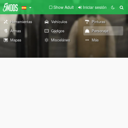
Show Adult
Iniciar sesión
Herramientas
Vehículos
Pinturas
Armas
Códigos
Personaje
Mapas
Misceláneo
Más