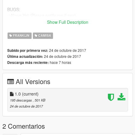
BUGS:
☆None Yet (Please notify me if any)
Show Full Description
Follow @Genius.of.GTA On YouTube and Instagram To See
Other Mods.
FRANKLIN
CAMISA
Thanks For Downloading My Retextured Version Of This Shirt!
24 de octubre de 2017
Subido por primera vez:
24 de octubre de 2017
Última actualización:
More Shirts Coming Soon !
hace 7 horas
Descarga más reciente:
All Versions
1.0
(current)
195 descargas
, 501 KB
24 de octubre de 2017
2 Comentarios