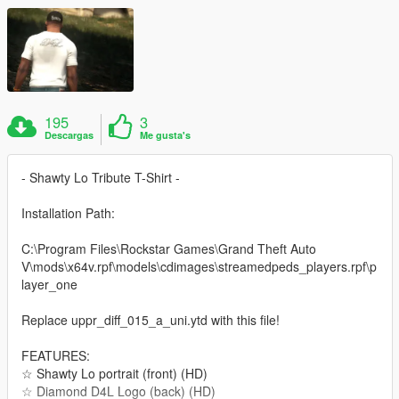
195
3
Descargas
Me gusta's
- Shawty Lo Tribute T-Shirt -
Installation Path:
C:\Program Files\Rockstar Games\Grand Theft Auto
V\mods\x64v.rpf\models\cdimages\streamedpeds_players.rpf\p
layer_one
Replace uppr_diff_015_a_uni.ytd with this file!
FEATURES:
☆ Shawty Lo portrait (front) (HD)
☆ Diamond D4L Logo (back) (HD)