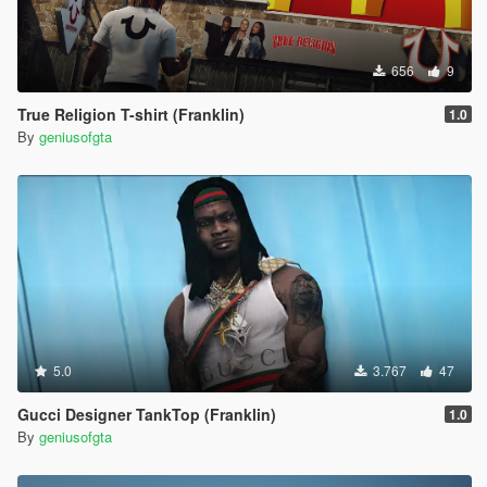
656
9
True Religion T-shirt (Franklin)
1.0
By
geniusofgta
5.0
3.767
47
Gucci Designer TankTop (Franklin)
1.0
By
geniusofgta