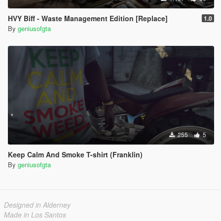
HVY Biff - Waste Management Edition [Replace]
1.0
By
geniusofgta
255
5
Keep Calm And Smoke T-shirt (Franklin)
By
geniusofgta
Designed in Alderney
Made in Los Santos