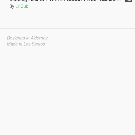
By
Lil'Cub
Designed in Alderney
Made in Los Santos