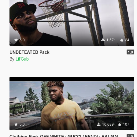
5.0
1.571
24
UNDEFEATED Pack
1.0
By
Lil'Cub
5.0
10.689
107
Clothing Pack OFF WHITE / GUCCI / FENDI / BALMAIN / VERSACE / GNARCOTIC / BALENCIAGA
1.0