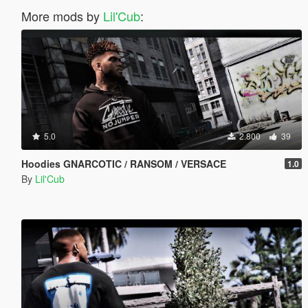
More mods by
Lil'Cub
:
5.0
2.800
39
Hoodies GNARCOTIC / RANSOM / VERSACE
1.0
By
Lil'Cub