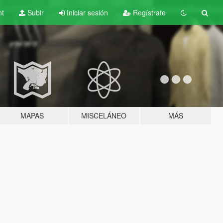
nt
Subir
Iniciar sesión
Regístrate
MAPAS
MISCELÁNEO
MÁS