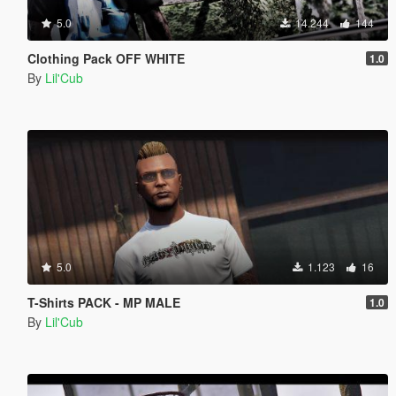
5.0
14.244
144
Clothing Pack OFF WHITE
1.0
By
Lil'Cub
5.0
1.123
16
T-Shirts PACK - MP MALE
1.0
By
Lil'Cub