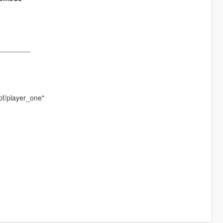
________
pf/player_one"