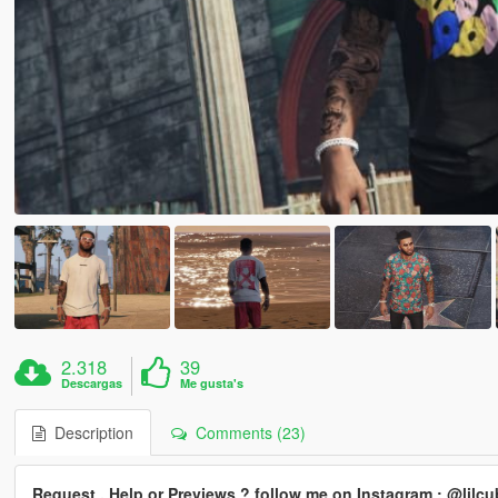
2.318
39
Descargas
Me gusta's
Description
Comments (23)
Request , Help or Previews ? follow me on Instagram : @lil