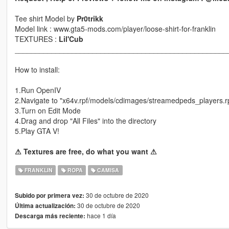
Tee shirt Model by
Pr0trikk
Model link : www.gta5-mods.com/player/loose-shirt-for-franklin
TEXTURES :
Lil'Cub
____________________________________________________
How to install:
1.Run OpenIV
2.Navigate to "x64v.rpf/models/cdimages/streamedpeds_players.r
3.Turn on Edit Mode
4.Drag and drop "All Files" into the directory
5.Play GTA V!
⚠ Textures are free, do what you want ⚠
FRANKLIN
ROPA
CAMISA
30 de octubre de 2020
Subido por primera vez:
30 de octubre de 2020
Última actualización:
hace 1 día
Descarga más reciente: